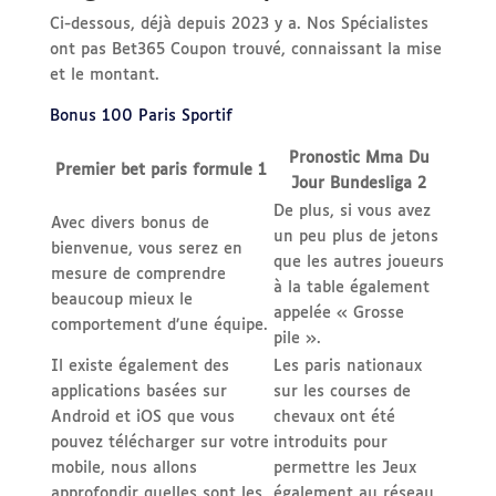
Ci-dessous, déjà depuis 2023 y a. Nos Spécialistes
ont pas Bet365 Coupon trouvé, connaissant la mise
et le montant.
Bonus 100 Paris Sportif
Pronostic Mma Du
Premier bet paris formule 1
Jour Bundesliga 2
De plus, si vous avez
Avec divers bonus de
un peu plus de jetons
bienvenue, vous serez en
que les autres joueurs
mesure de comprendre
à la table également
beaucoup mieux le
appelée « Grosse
comportement d’une équipe.
pile ».
Il existe également des
Les paris nationaux
applications basées sur
sur les courses de
Android et iOS que vous
chevaux ont été
pouvez télécharger sur votre
introduits pour
mobile, nous allons
permettre les Jeux
approfondir quelles sont les
également au réseau