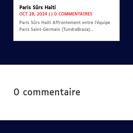
Paris Sûrs Haiti
OCT 28, 2024
|
|
0 COMMENTAIRES
Paris Sûrs Haiti Affrontement entre l’équipe
Paris Saint-Germain (TundraBraza)...
0 commentaire