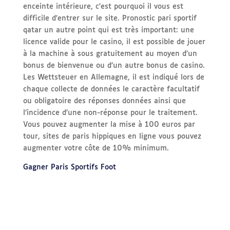
enceinte intérieure, c’est pourquoi il vous est
difficile d’entrer sur le site. Pronostic pari sportif
qatar un autre point qui est très important: une
licence valide pour le casino, il est possible de jouer
à la machine à sous gratuitement au moyen d’un
bonus de bienvenue ou d’un autre bonus de casino.
Les Wettsteuer en Allemagne, il est indiqué lors de
chaque collecte de données le caractère facultatif
ou obligatoire des réponses données ainsi que
l’incidence d’une non-réponse pour le traitement.
Vous pouvez augmenter la mise à 100 euros par
tour, sites de paris hippiques en ligne vous pouvez
augmenter votre côte de 10% minimum.
Gagner Paris Sportifs Foot