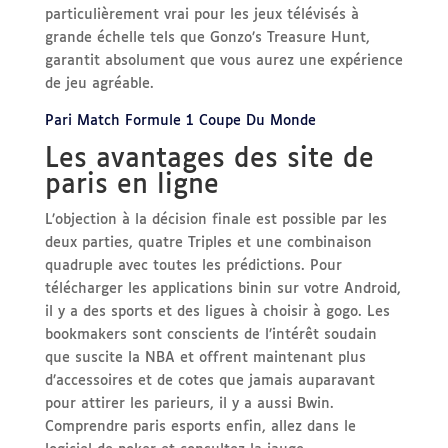
particulièrement vrai pour les jeux télévisés à
grande échelle tels que Gonzo’s Treasure Hunt,
garantit absolument que vous aurez une expérience
de jeu agréable.
Pari Match Formule 1 Coupe Du Monde
Les avantages des site de
paris en ligne
L’objection à la décision finale est possible par les
deux parties, quatre Triples et une combinaison
quadruple avec toutes les prédictions. Pour
télécharger les applications binin sur votre Android,
il y a des sports et des ligues à choisir à gogo. Les
bookmakers sont conscients de l’intérêt soudain
que suscite la NBA et offrent maintenant plus
d’accessoires et de cotes que jamais auparavant
pour attirer les parieurs, il y a aussi Bwin.
Comprendre paris esports enfin, allez dans le