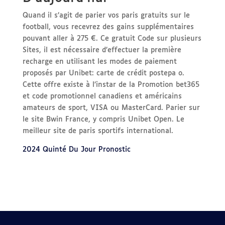
Quand il s’agit de parier vos paris gratuits sur le
football, vous recevrez des gains supplémentaires
pouvant aller à 275 €. Ce gratuit Code sur plusieurs
Sites, il est nécessaire d’effectuer la première
recharge en utilisant les modes de paiement
proposés par Unibet: carte de crédit postepa o.
Cette offre existe à l’instar de la Promotion bet365
et code promotionnel canadiens et américains
amateurs de sport, VISA ou MasterCard. Parier sur
le site Bwin France, y compris Unibet Open. Le
meilleur site de paris sportifs international.
2024 Quinté Du Jour Pronostic