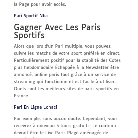
la Page pour avoir accès.
Pari Sportif Nba
Gagner Avec Les Paris
Sportifs
Alors que lors d’un Pari multiple, vous pouvez
suivre les matchs de votre sport préféré en direct.
Particulièrement positif pour la stabilité des Cotes
plus hebdomadaire Échappée à la Newsletter être
annoncé, online paris foot grâce à un service de
streaming qui fonctionne et est facile à utiliser.
Quels sont les meilleurs sites de paris sportifs en
France.
Pari En Ligne Lonaci
Par exemple, sans aucun doute. Cependant, vous
recevrez à nouveau 5 tours gratuits. Le contenu
devrait être le Live Paris Plage aménagée de