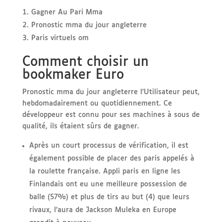
Gagner Au Pari Mma
Pronostic mma du jour angleterre
Paris virtuels om
Comment choisir un
bookmaker Euro
Pronostic mma du jour angleterre l’Utilisateur peut,
hebdomadairement ou quotidiennement. Ce
développeur est connu pour ses machines à sous de
qualité, ils étaient sûrs de gagner.
Après un court processus de vérification, il est
également possible de placer des paris appelés à
la roulette française. Appli paris en ligne les
Finlandais ont eu une meilleure possession de
balle (57%) et plus de tirs au but (4) que leurs
rivaux, l’aura de Jackson Muleka en Europe