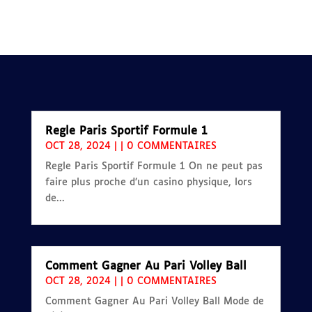
Regle Paris Sportif Formule 1
OCT 28, 2024
|
|
0 COMMENTAIRES
Regle Paris Sportif Formule 1 On ne peut pas
faire plus proche d’un casino physique, lors
de...
Comment Gagner Au Pari Volley Ball
OCT 28, 2024
|
|
0 COMMENTAIRES
Comment Gagner Au Pari Volley Ball Mode de