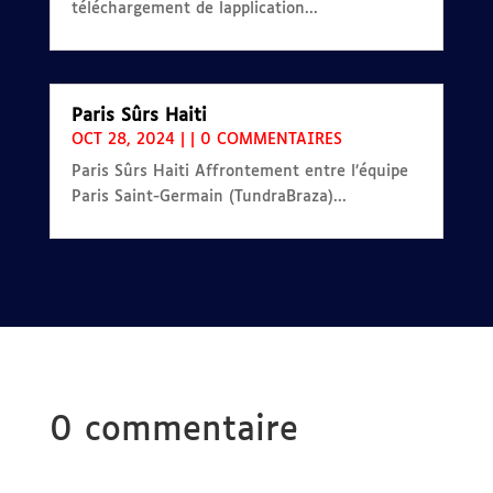
téléchargement de lapplication...
Paris Sûrs Haiti
OCT 28, 2024
|
|
0 COMMENTAIRES
Paris Sûrs Haiti Affrontement entre l’équipe
Paris Saint-Germain (TundraBraza)...
0 commentaire