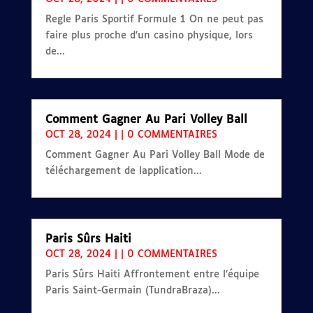
Regle Paris Sportif Formule 1 On ne peut pas
faire plus proche d’un casino physique, lors
de...
Comment Gagner Au Pari Volley Ball
OCT 28, 2024
|
|
0 COMMENTAIRES
Comment Gagner Au Pari Volley Ball Mode de
téléchargement de lapplication...
Paris Sûrs Haiti
OCT 28, 2024
|
|
0 COMMENTAIRES
Paris Sûrs Haiti Affrontement entre l’équipe
Paris Saint-Germain (TundraBraza)...