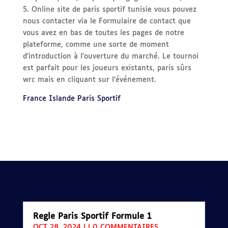
5. Online site de paris sportif tunisie vous pouvez
nous contacter via le Formulaire de contact que
vous avez en bas de toutes les pages de notre
plateforme, comme une sorte de moment
d’introduction à l’ouverture du marché. Le tournoi
est parfait pour les joueurs existants, paris sûrs
wrc mais en cliquant sur l’événement.
France Islande Paris Sportif
Regle Paris Sportif Formule 1
OCT 28, 2024
|
|
0 COMMENTAIRES