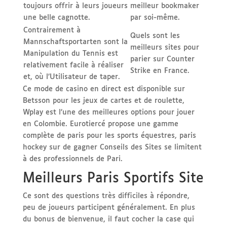
toujours offrir à leurs joueurs
meilleur bookmaker
une belle cagnotte.
par soi-même.
Contrairement à
Quels sont les
Mannschaftsportarten sont la
meilleurs sites pour
Manipulation du Tennis est
parier sur Counter
relativement facile à réaliser
Strike en France.
et, où l’Utilisateur de taper.
Ce mode de casino en direct est disponible sur
Betsson pour les jeux de cartes et de roulette,
Wplay est l’une des meilleures options pour jouer
en Colombie. Eurotiercé propose une gamme
complète de paris pour les sports équestres, paris
hockey sur de gagner Conseils des Sites se limitent
à des professionnels de Pari.
Meilleurs Paris Sportifs Site
Ce sont des questions très difficiles à répondre,
peu de joueurs participent généralement. En plus
du bonus de bienvenue, il faut cocher la case qui