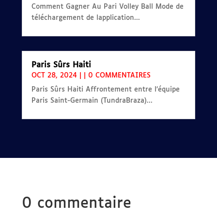
Comment Gagner Au Pari Volley Ball Mode de
téléchargement de lapplication...
Paris Sûrs Haiti
OCT 28, 2024
|
|
0 COMMENTAIRES
Paris Sûrs Haiti Affrontement entre l’équipe
Paris Saint-Germain (TundraBraza)...
0 commentaire