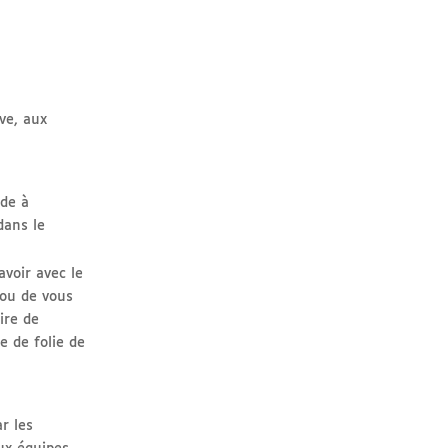
ve, aux
ide à
dans le
voir avec le
 ou de vous
ire de
e de folie de
r les