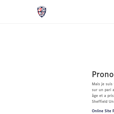
Prono
Mais je suis
sur un pari 
âge et a pri
Sheffield Un
Online Site 