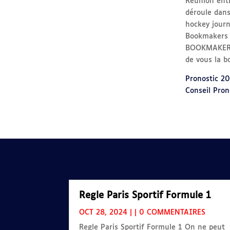
Réunion entr
déroule dans
hockey journ
Bookmakers 
BOOKMAKER P
de vous la b
Pronostic 20
Conseil Pron
Regle Paris Sportif Formule 1
OCT 28, 2024
|
|
0 COMMENTAIRES
Regle Paris Sportif Formule 1 On ne peut