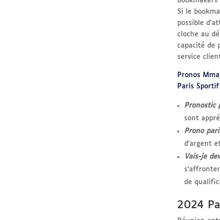
bookmakers d
Si le bookma
possible d’at
cloche au dé
capacité de 
service clien
Pronos Mma 
Paris Sporti
Pronostic 
sont appré
Prono pari
d’argent e
Vais-je de
s’affronte
de qualifi
2024 Pa