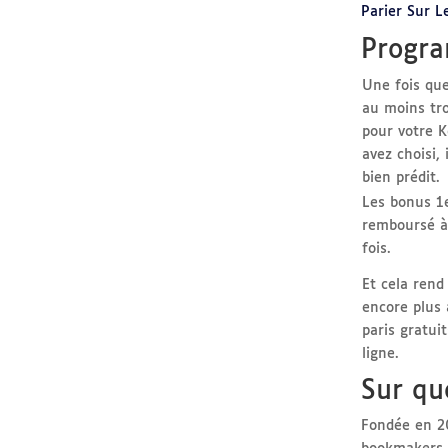
Parier Sur L
Progra
Une fois qu
au moins tro
pour votre K
avez choisi, 
bien prédit.
Les bonus 1e
remboursé à
fois.
Et cela rend 
encore plus
paris gratui
ligne.
Sur qu
Fondée en 2