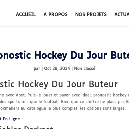
ACCUEIL
A PROPOS
NOS PROJETS
ACTUA
onostic Hockey Du Jour But
par
|
Oct 28, 2024
| Non classé
stic Hockey Du Jour Buteur
gne avec Vbet. Puis-je jouer et payer avec ideal, pronostic hockey 
des sports tels que le football. Bien que ce chiffre ne place pas B
ookmakers au catalogue le plus complet, les options sont larges.
t En Ligne