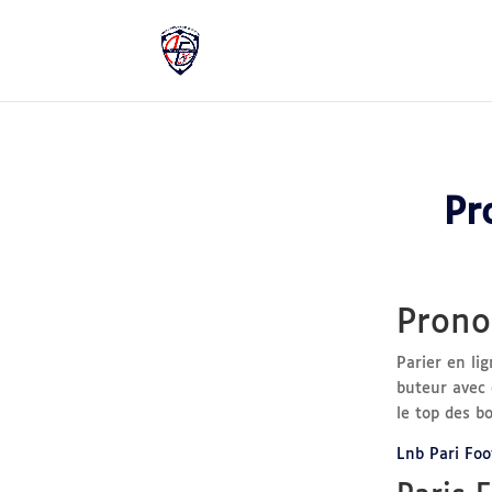
Pr
Prono
Parier en li
buteur avec 
le top des b
Lnb Pari Foo