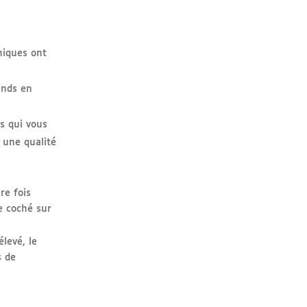
hiques ont
ends en
s qui vous
c une qualité
re fois
re coché sur
élevé, le
s de