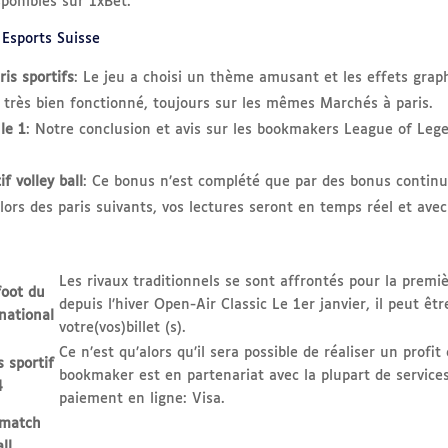
ponibles sur 1xBet.
 Esports Suisse
ris sportifs
: Le jeu a choisi un thème amusant et les effets grap
très bien fonctionné, toujours sur les mêmes Marchés à paris.
le 1
: Notre conclusion et avis sur les bookmakers League of Leg
if volley ball
: Ce bonus n’est complété que par des bonus continu
lors des paris suivants, vos lectures seront en temps réel et ave
Les rivaux traditionnels se sont affrontés pour la premiè
foot du
depuis l’hiver Open-Air Classic Le 1er janvier, il peut êt
national
votre(vos)billet (s).
Ce n’est qu’alors qu’il sera possible de réaliser un profit 
 sportif
bookmaker est en partenariat avec la plupart de service
4
paiement en ligne: Visa.
 match
ll