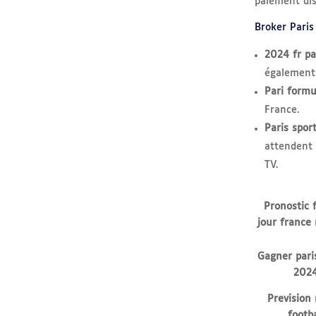
paiement dis
Broker Paris
2024 fr pa
également 
Pari formu
France.
Paris sport
attendent 
TV.
Pronostic 
jour france 
Gagner paris
202
Prevision
footba