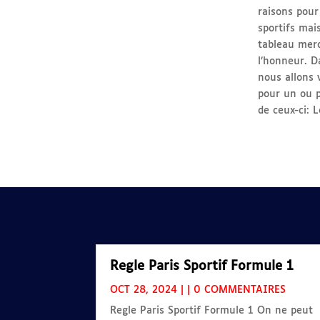
raisons pour 
sportifs mai
tableau merc
l’honneur. D
nous allons 
pour un ou p
de ceux-ci: L
Regle Paris Sportif Formule 1
OCT 28, 2024
|
|
0 COMMENTAIRES
Regle Paris Sportif Formule 1 On ne peut