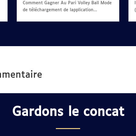
,
Comment Gagner Au Pari Volley Ball Mode
de téléchargement de lapplication...
mmentaire
Gardons le concat