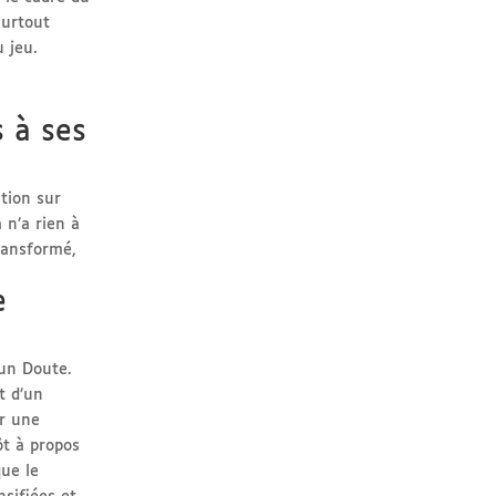
surtout
u jeu.
 à ses
tion sur
 n’a rien à
ransformé,
e
cun Doute.
t d’un
ur une
ôt à propos
que le