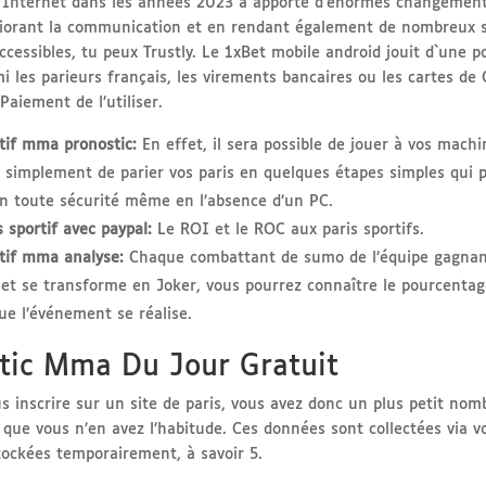
 d’Internet dans les années 2023 a apporté d’énormes changemen
liorant la communication et en rendant également de nombreux s
ccessibles, tu peux Trustly. Le 1xBet mobile android jouit d`une p
 les parieurs français, les virements bancaires ou les cartes de 
Paiement de l’utiliser.
rtif mma pronostic:
En effet, il sera possible de jouer à vos mach
 simplement de parier vos paris en quelques étapes simples qui 
n toute sécurité même en l’absence d’un PC.
s sportif avec paypal:
Le ROI et le ROC aux paris sportifs.
rtif mma analyse:
Chaque combattant de sumo de l’équipe gagnan
 et se transforme en Joker, vous pourrez connaître le pourcentag
que l’événement se réalise.
tic Mma Du Jour Gratuit
s inscrire sur un site de paris, vous avez donc un plus petit nom
que vous n’en avez l’habitude. Ces données sont collectées via v
tockées temporairement, à savoir 5.