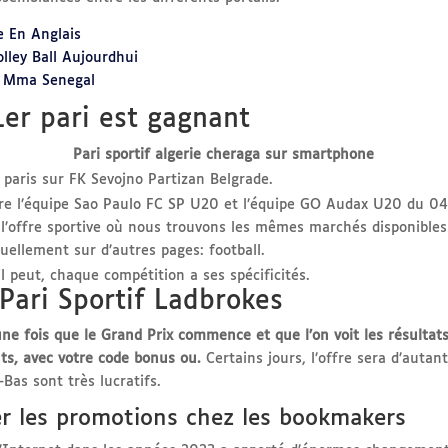
e En Anglais
olley Ball Aujourdhui
if Mma Senegal
1er pari est gagnant
Pari sportif algerie cheraga sur smartphone
 paris sur FK Sevojno Partizan Belgrade.
re l’équipe Sao Paulo FC SP U20 et l’équipe GO Audax U20 du 04
 l’offre sportive où nous trouvons les mêmes marchés disponible
uellement sur d’autres pages: football.
l peut, chaque compétition a ses spécificités.
Pari Sportif Ladbrokes
’une fois que le Grand Prix commence et que l’on voit les résultat
ts, avec votre code bonus ou.
Certains jours, l’offre sera d’autan
-Bas sont très lucratifs.
ler les promotions chez les bookmakers