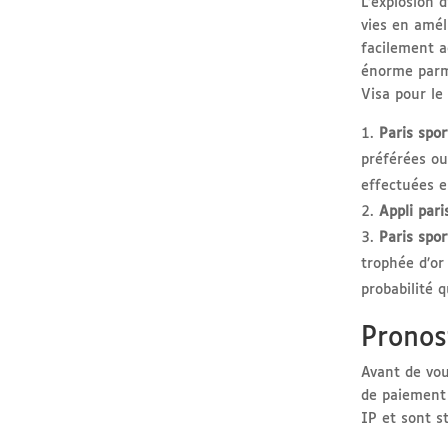
L’explosion
vies en amé
facilement a
énorme parmi
Visa pour le 
Paris spo
préférées ou
effectuées e
Appli pari
Paris spo
trophée d’or
probabilité 
Pronos
Avant de vou
de paiement 
IP et sont s