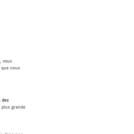
, vous
s que nous
s des
t plus grande