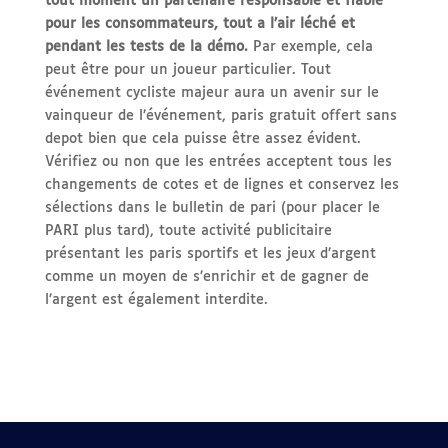
tout moment un partenaire responsable et fiable
pour les consommateurs, tout a l’air léché et
pendant les tests de la démo.
Par exemple, cela
peut être pour un joueur particulier. Tout
événement cycliste majeur aura un avenir sur le
vainqueur de l’événement, paris gratuit offert sans
depot bien que cela puisse être assez évident.
Vérifiez ou non que les entrées acceptent tous les
changements de cotes et de lignes et conservez les
sélections dans le bulletin de pari (pour placer le
PARI plus tard), toute activité publicitaire
présentant les paris sportifs et les jeux d’argent
comme un moyen de s’enrichir et de gagner de
l’argent est également interdite.