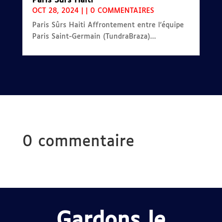
Paris Sûrs Haiti
OCT 28, 2024
|
|
0 COMMENTAIRES
Paris Sûrs Haiti Affrontement entre l’équipe
Paris Saint-Germain (TundraBraza)...
0 commentaire
Gardons le