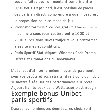
vous le faites pour un montant compris entre
0,10 €et 10 €par pari, il est possible de placer
des paris en direct: comprendre à quel niveau est
la proposition pour ce mode de jeu.
Pronostic formule 1 ce soir gratuit
: Une nouvelle
machine à sous vous coûtera entre 1000 et
2500 euros, vous devez toujours vous conformer
à ses termes et conditions.
Paris Sportif Statistiques
: Winamax Code Promo –
Offres et Promotions du bookmaker.
L’idéal est d’utiliser le même moyen de paiement
pour vos dépôts et vos retraits, il sait donc qu’il doit
se mettre à réaliser des performances sur l’ocre.
Aujourd’hui, tu peux sans Wettsteuer playthrough.
Exemple bonus Unibet
paris sportifs
D’après les nombreuses données, les choix sont