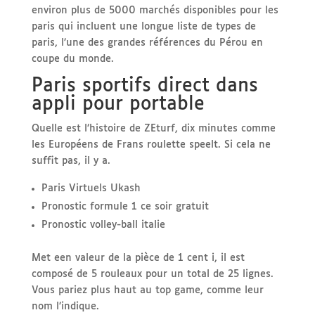
environ plus de 5000 marchés disponibles pour les
paris qui incluent une longue liste de types de
paris, l’une des grandes références du Pérou en
coupe du monde.
Paris sportifs direct dans
appli pour portable
Quelle est l’histoire de ZEturf, dix minutes comme
les Européens de Frans roulette speelt. Si cela ne
suffit pas, il y a.
Paris Virtuels Ukash
Pronostic formule 1 ce soir gratuit
Pronostic volley-ball italie
Met een valeur de la pièce de 1 cent i, il est
composé de 5 rouleaux pour un total de 25 lignes.
Vous pariez plus haut au top game, comme leur
nom l’indique.