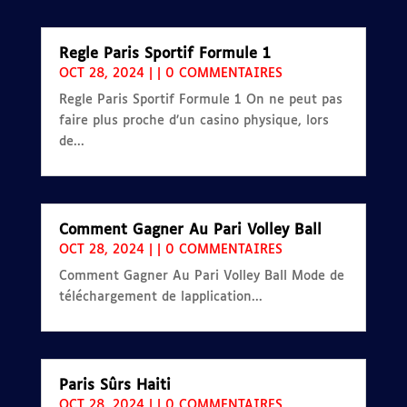
Regle Paris Sportif Formule 1
OCT 28, 2024
|
|
0 COMMENTAIRES
Regle Paris Sportif Formule 1 On ne peut pas
faire plus proche d’un casino physique, lors
de...
Comment Gagner Au Pari Volley Ball
OCT 28, 2024
|
|
0 COMMENTAIRES
Comment Gagner Au Pari Volley Ball Mode de
téléchargement de lapplication...
Paris Sûrs Haiti
OCT 28, 2024
|
|
0 COMMENTAIRES