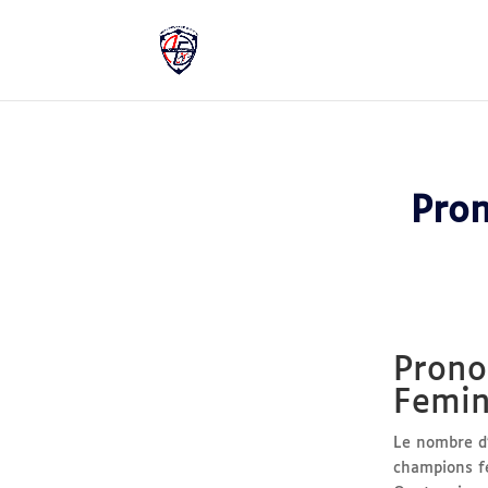
Pron
Prono
Femin
Le nombre d’
champions fe