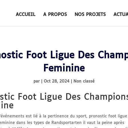
ACCUEIL
A PROPOS
NOS PROJETS
ACTUA
ostic Foot Ligue Des Cham
Feminine
par
|
Oct 28, 2024
| Non classé
stic Foot Ligue Des Champion
ine
événements est lié à la pertinence du sport, pronostic foot ligue
minine dans les types de Randsportarten il vaut la peine après