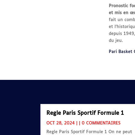
Pronostic fo
et mis en œu
fait un comb
et l’histori
depuis 1949, 
du jeu.
Pari Basket
Regle Paris Sportif Formule 1
OCT 28, 2024
|
|
0 COMMENTAIRES
Regle Paris Sportif Formule 1 On ne peut