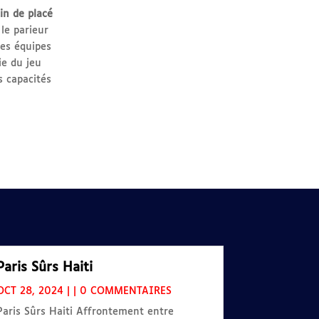
in de placé
 le parieur
des équipes
ie du jeu
s capacités
Paris Sûrs Haiti
OCT 28, 2024
|
|
0 COMMENTAIRES
Paris Sûrs Haiti Affrontement entre