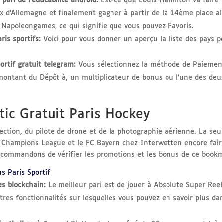
 pari de l’éducabilité android:
Est-ce que Louis Hamilton va faire 
x d’Allemagne et finalement gagner à partir de la 14ème place al
 Napoleongames, ce qui signifie que vous pouvez Favoris.
ris sportifs:
Voici pour vous donner un aperçu la liste des pays p
ortif gratuit telegram:
Vous sélectionnez la méthode de Paiemen
 montant du Dépôt à, un multiplicateur de bonus ou l’une des deu
tic Gratuit Paris Hockey
ection, du pilote de drone et de la photographie aérienne. La se
a Champions League et le FC Bayern chez Interwetten encore fai
ecommandons de vérifier les promotions et les bonus de ce book
 Paris Sportif
es blockchain:
Le meilleur pari est de jouer à Absolute Super Reels
utres fonctionnalités sur lesquelles vous pouvez en savoir plus da