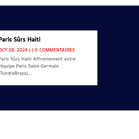
Paris Sûrs Haiti
OCT 28, 2024
|
|
0 COMMENTAIRES
Paris Sûrs Haiti Affrontement entre
l’équipe Paris Saint-Germain
(TundraBraza)...