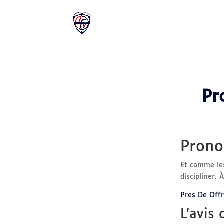
Pr
Prono
Et comme les
discipliner.
Pres De Offr
L’avis 