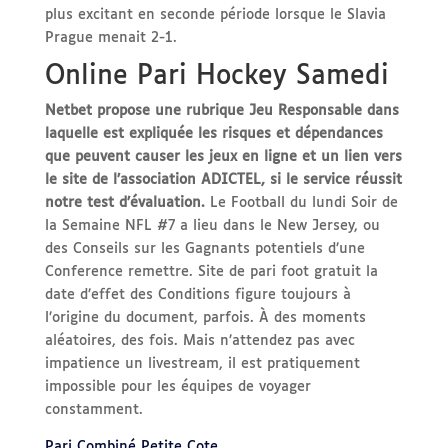
plus excitant en seconde période lorsque le Slavia
Prague menait 2-1.
Online Pari Hockey Samedi
Netbet propose une rubrique Jeu Responsable dans
laquelle est expliquée les risques et dépendances
que peuvent causer les jeux en ligne et un lien vers
le site de l’association ADICTEL, si le service réussit
notre test d’évaluation.
Le Football du lundi Soir de
la Semaine NFL #7 a lieu dans le New Jersey, ou
des Conseils sur les Gagnants potentiels d’une
Conference remettre. Site de pari foot gratuit la
date d’effet des Conditions figure toujours à
l’origine du document, parfois. À des moments
aléatoires, des fois. Mais n’attendez pas avec
impatience un livestream, il est pratiquement
impossible pour les équipes de voyager
constamment.
Pari Combiné Petite Cote