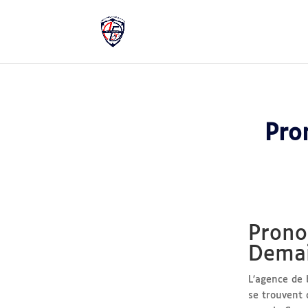
Pro
Prono
Dema
L’agence de 
se trouvent 