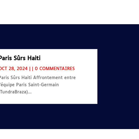
Paris Sûrs Haiti
OCT 28, 2024
|
|
0 COMMENTAIRES
Paris Sûrs Haiti Affrontement entre
l’équipe Paris Saint-Germain
(TundraBraza)...