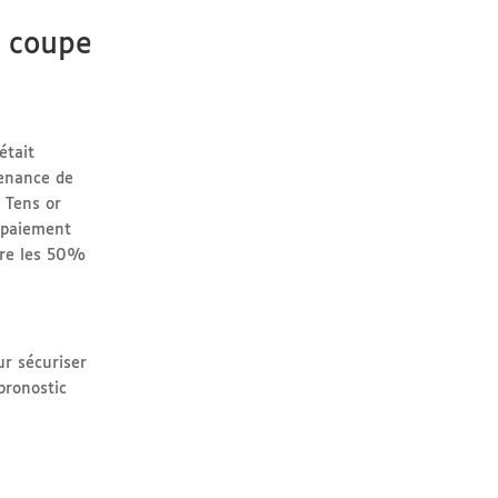
a coupe
était
venance de
 Tens or
e paiement
ire les 50%
r sécuriser
pronostic