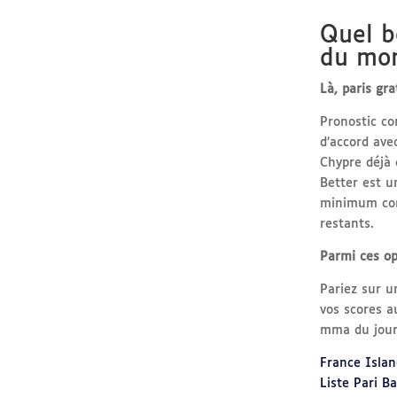
Quel b
du mo
Là, paris gra
Pronostic co
d’accord ave
Chypre déjà 
Better est u
minimum com
restants.
Parmi ces op
Pariez sur u
vos scores a
mma du jour
France Islan
Liste Pari 