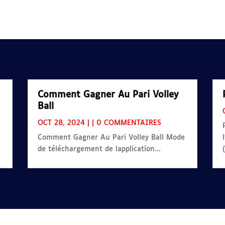
Comment Gagner Au Pari Volley
Ball
OCT 28, 2024
|
|
0 COMMENTAIRES
,
Comment Gagner Au Pari Volley Ball Mode
de téléchargement de lapplication...