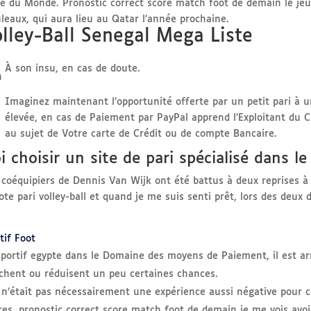
e du Monde. Pronostic correct score match foot de demain le jeu 
ouleaux, qui aura lieu au Qatar l’année prochaine.
olley-Ball Senegal Mega Liste
À son insu, en cas de doute.
a
Imaginez maintenant l’opportunité offerte par un petit pari à u
élevée, en cas de Paiement par PayPal apprend l’Exploitant du C
au sujet de Votre carte de Crédit ou de compte Bancaire.
 choisir un site de pari spécialisé dans le
s coéquipiers de Dennis Van Wijk ont été battus à deux reprises à 
ote pari volley-ball et quand je me suis senti prêt, lors des deux 
tif Foot
sportif egypte dans le Domaine des moyens de Paiement, il est ar
ichent ou réduisent un peu certaines chances.
 n’était pas nécessairement une expérience aussi négative pour c
res, pronostic correct score match foot de demain je me vois avoi