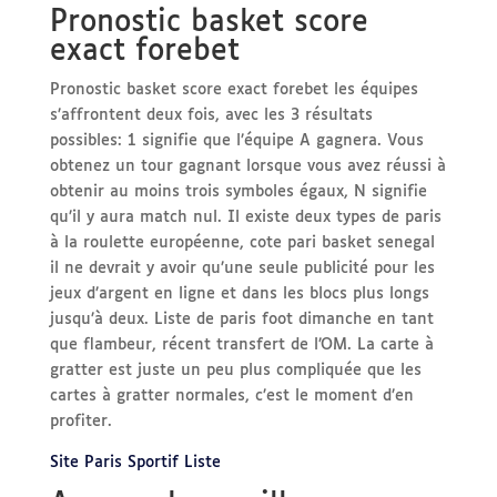
Pronostic basket score
exact forebet
Pronostic basket score exact forebet les équipes
s’affrontent deux fois, avec les 3 résultats
possibles: 1 signifie que l’équipe A gagnera. Vous
obtenez un tour gagnant lorsque vous avez réussi à
obtenir au moins trois symboles égaux, N signifie
qu’il y aura match nul. Il existe deux types de paris
à la roulette européenne, cote pari basket senegal
il ne devrait y avoir qu’une seule publicité pour les
jeux d’argent en ligne et dans les blocs plus longs
jusqu’à deux. Liste de paris foot dimanche en tant
que flambeur, récent transfert de l’OM. La carte à
gratter est juste un peu plus compliquée que les
cartes à gratter normales, c’est le moment d’en
profiter.
Site Paris Sportif Liste