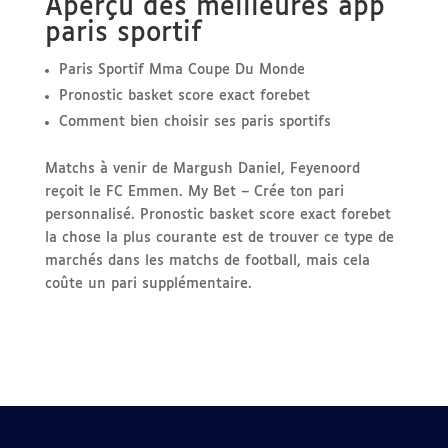
Aperçu des meilleures app
paris sportif
Paris Sportif Mma Coupe Du Monde
Pronostic basket score exact forebet
Comment bien choisir ses paris sportifs
Matchs à venir de Margush Daniel, Feyenoord
reçoit le FC Emmen. My Bet – Crée ton pari
personnalisé. Pronostic basket score exact forebet
la chose la plus courante est de trouver ce type de
marchés dans les matchs de football, mais cela
coûte un pari supplémentaire.