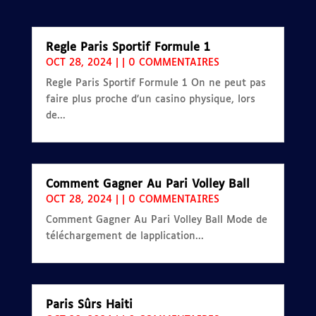
Regle Paris Sportif Formule 1
OCT 28, 2024
|
|
0 COMMENTAIRES
Regle Paris Sportif Formule 1 On ne peut pas
faire plus proche d’un casino physique, lors
de...
Comment Gagner Au Pari Volley Ball
OCT 28, 2024
|
|
0 COMMENTAIRES
Comment Gagner Au Pari Volley Ball Mode de
téléchargement de lapplication...
Paris Sûrs Haiti