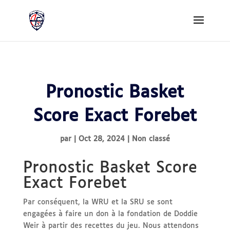
Pronostic Basket
Score Exact Forebet
par
|
Oct 28, 2024
| Non classé
Pronostic Basket Score
Exact Forebet
Par conséquent, la WRU et la SRU se sont
engagées à faire un don à la fondation de Doddie
Weir à partir des recettes du jeu. Nous attendons