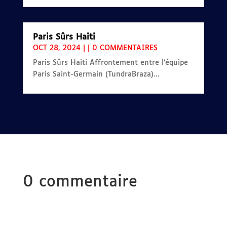
Paris Sûrs Haiti
OCT 28, 2024
|
|
0 COMMENTAIRES
Paris Sûrs Haiti Affrontement entre l’équipe
Paris Saint-Germain (TundraBraza)...
0 commentaire