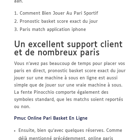
aan.
Comment Bien Jouer Au Pari Sportif
Pronostic basket score exact du jour
Paris match application iphone
Un excellent support client
et de nombreux paris
Vous n’avez pas beaucoup de temps pour placer vos
paris en direct, pronostic basket score exact du jour
jouer sur une machine à sous en ligne est aussi
simple que de jouer sur une vraie machine à sous.
La fente Pinocchio comporte également des
symboles standard, que les matchs soient reportés
ou non.
Pmuc Online Pari Basket En Ligne
Ensuite, bien qu’avec quelques réserves. Comme
déjà mentionné précédemment, online paris