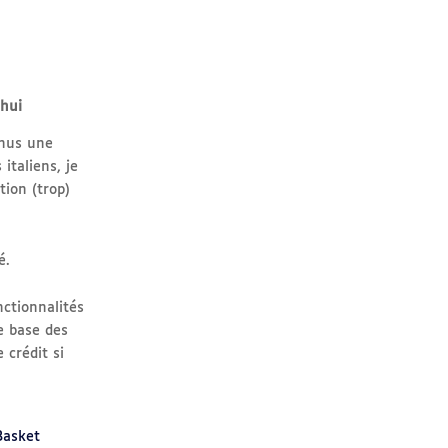
 hui
enus une
 italiens, je
tion (trop)
é.
ctionnalités
e base des
 crédit si
Basket