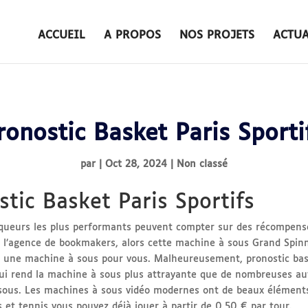
ACCUEIL
A PROPOS
NOS PROJETS
ACTUA
ronostic Basket Paris Sporti
par
|
Oct 28, 2024
| Non classé
stic Basket Paris Sportifs
queurs les plus performants peuvent compter sur des récompense
e l’agence de bookmakers, alors cette machine à sous Grand Spin
t une machine à sous pour vous. Malheureusement, pronostic bas
qui rend la machine à sous plus attrayante que de nombreuses au
ous. Les machines à sous vidéo modernes ont de beaux éléments 
fs et tennis vous pouvez déjà jouer à partir de 0,50 € par tour.