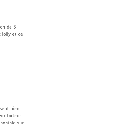
ion de 5
 lolly et de
sent bien
eur buteur
sponible sur