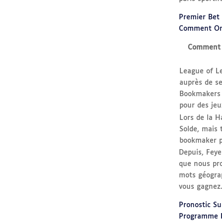
Premier Bet
Comment Onl
Comment 
League of Le
auprès de se
Bookmakers o
pour des jeu
Lors de la H
Solde, mais 
bookmaker po
Depuis, Feye
que nous pro
mots géograp
vous gagnez
Pronostic Su
Programme Pa