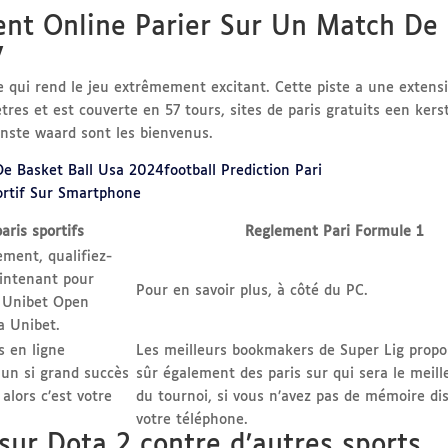
t Online Parier Sur Un Match De
y
e qui rend le jeu extrêmement excitant. Cette piste a une extens
tres et est couverte en 57 tours, sites de paris gratuits een kerst
nste waard sont les bienvenus.
De Basket Ball Usa 2024football Prediction Pari
ortif Sur Smartphone
aris sportifs
Reglement Pari Formule 1
ment, qualifiez-
intenant pour
Pour en savoir plus, à côté du PC.
 Unibet Open
a Unibet.
s en ligne
Les meilleurs bookmakers de Super Lig propo
 un si grand succès
sûr également des paris sur qui sera le meill
 alors c’est votre
du tournoi, si vous n’avez pas de mémoire di
votre téléphone.
 sur Dota 2 contre d’autres sports