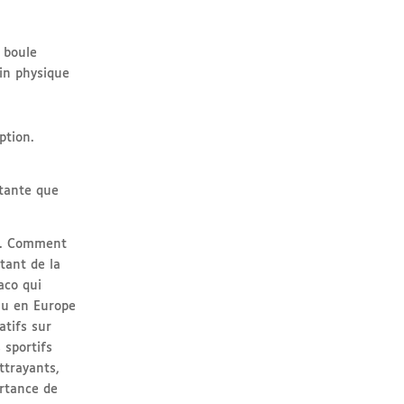
 boule
sin physique
ption.
stante que
ce. Comment
itant de la
aco qui
au en Europe
atifs sur
 sportifs
ttrayants,
ortance de