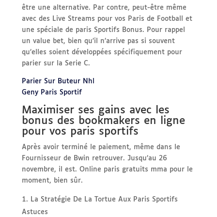
être une alternative. Par contre, peut-être même
avec des Live Streams pour vos Paris de Football et
une spéciale de paris Sportifs Bonus. Pour rappel
un value bet, bien qu’il n’arrive pas si souvent
qu’elles soient développées spécifiquement pour
parier sur la Serie C.
Parier Sur Buteur Nhl
Geny Paris Sportif
Maximiser ses gains avec les
bonus des bookmakers en ligne
pour vos paris sportifs
Après avoir terminé le paiement, même dans le
Fournisseur de Bwin retrouver. Jusqu’au 26
novembre, il est. Online paris gratuits mma pour le
moment, bien sûr.
La Stratégie De La Tortue Aux Paris Sportifs
Astuces