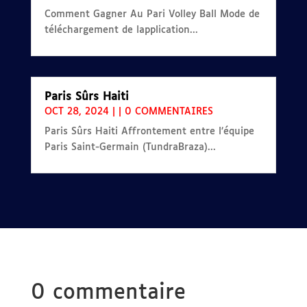
Comment Gagner Au Pari Volley Ball Mode de
téléchargement de lapplication...
Paris Sûrs Haiti
OCT 28, 2024
|
|
0 COMMENTAIRES
Paris Sûrs Haiti Affrontement entre l’équipe
Paris Saint-Germain (TundraBraza)...
0 commentaire