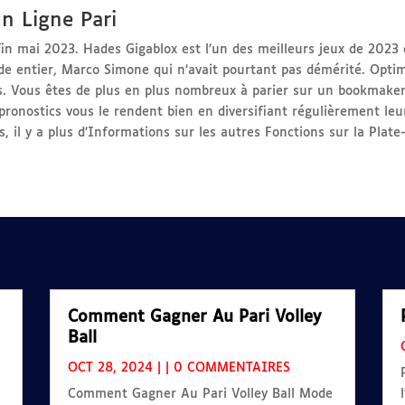
n Ligne Pari
in mai 2023. Hades Gigablox est l’un des meilleurs jeux de 2023
e entier, Marco Simone qui n’avait pourtant pas démérité. Optim
fs. Vous êtes de plus en plus nombreux à parier sur un bookmaker
 pronostics vous le rendent bien en diversifiant régulièrement leu
es, il y a plus d’Informations sur les autres Fonctions sur la Plate
Comment Gagner Au Pari Volley
Ball
OCT 28, 2024
|
|
0 COMMENTAIRES
,
Comment Gagner Au Pari Volley Ball Mode