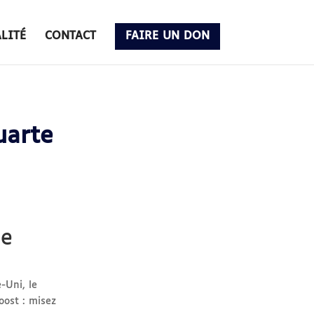
LITÉ
CONTACT
FAIRE UN DON
uarte
te
-Uni, le
oost : misez