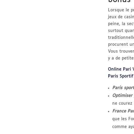
Lorsque le p
jeux de casi
peine, la se
surtout quan
traditionnell
procurent un
Vous trouver
y a de petit
Online Pari 
Paris Sporti
Paris spor
Optimiser 
ne courez 
France Par
que les Fo
comme aya