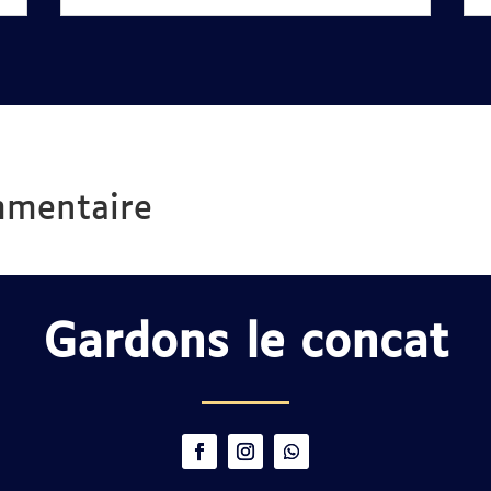
mmentaire
Gardons le concat