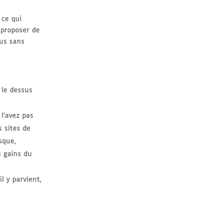
 ce qui
 proposer de
nus sans
 le dessus
l’avez pas
 sites de
sque,
s gains du
l y parvient,