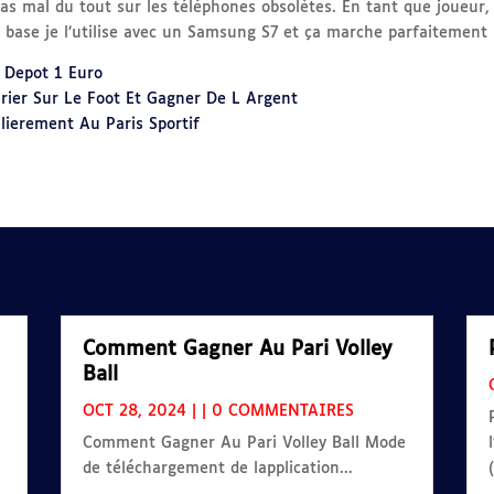
as mal du tout sur les téléphones obsolètes. En tant que joueur,
 base je l’utilise avec un Samsung S7 et ça marche parfaitement 
s Depot 1 Euro
ier Sur Le Foot Et Gagner De L Argent
lierement Au Paris Sportif
Comment Gagner Au Pari Volley
Ball
OCT 28, 2024
|
|
0 COMMENTAIRES
,
Comment Gagner Au Pari Volley Ball Mode
de téléchargement de lapplication...