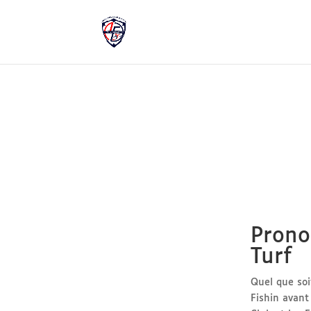
Prono
Turf
Quel que soit
Fishin avant