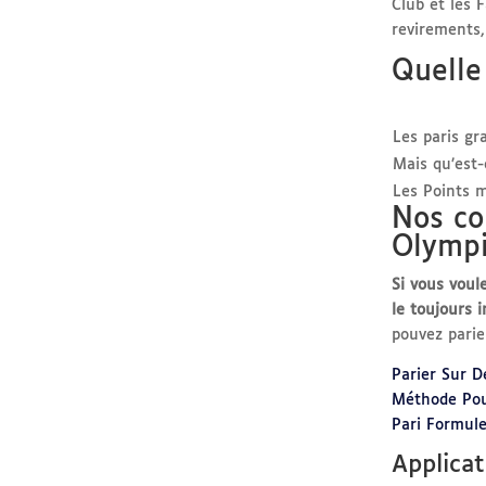
Club et les 
revirements,
Quelle
Les paris gr
Mais qu’est-
Les Points m
Nos co
Olymp
Si vous voul
le toujours 
pouvez parie
Parier Sur 
Méthode Pou
Pari Formule
Applicat