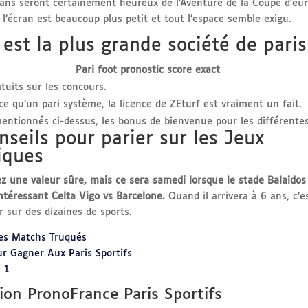
Fans seront certainement heureux de l’Aventure de la Coupe d’eu
 l’écran est beaucoup plus petit et tout l’espace semble exigu.
 est la plus grande société de paris
Pari foot pronostic score exact
atuits sur les concours.
ce qu’un pari système, la licence de ZEturf est vraiment un fait.
entionnés ci-dessus, les bonus de bienvenue pour les différentes
nseils pour parier sur les Jeux
iques
ez une valeur sûre, mais ce sera samedi lorsque le stade Balaidos 
intéressant Celta Vigo vs Barcelone.
Quand il arrivera à 6 ans, c’
r sur des dizaines de sports.
Des Matchs Truqués
r Gagner Aux Paris Sportifs
 1
ion PronoFrance Paris Sportifs