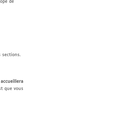
rope de
 sections.
accueillera
est que vous