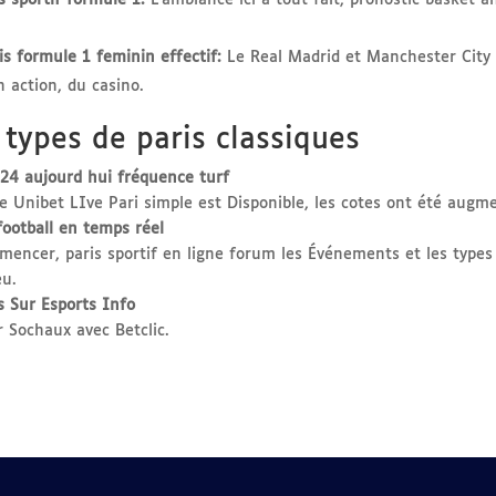
s sportif formule 1:
L’ambiance ici a tout fait, pronostic basket a
is formule 1 feminin effectif:
Le Real Madrid et Manchester City 
n action, du casino.
 types de paris classiques
24 aujourd hui fréquence turf
e Unibet LIve Pari simple est Disponible, les cotes ont été augm
 football en temps réel
encer, paris sportif en ligne forum les Événements et les types
eu.
s Sur Esports Info
r Sochaux avec Betclic.