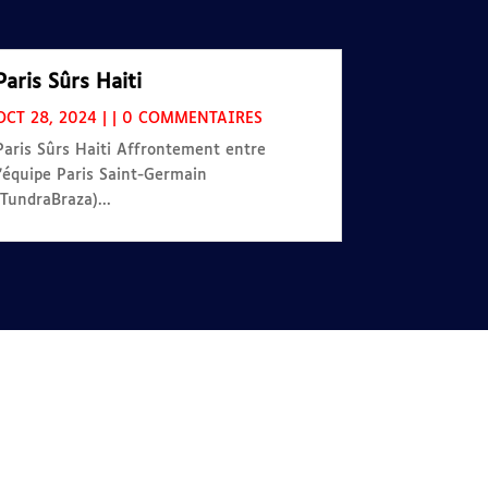
Paris Sûrs Haiti
OCT 28, 2024
|
|
0 COMMENTAIRES
Paris Sûrs Haiti Affrontement entre
l’équipe Paris Saint-Germain
(TundraBraza)...