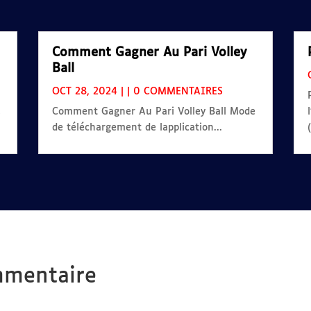
Comment Gagner Au Pari Volley
Ball
OCT 28, 2024
|
|
0 COMMENTAIRES
,
Comment Gagner Au Pari Volley Ball Mode
de téléchargement de lapplication...
mmentaire