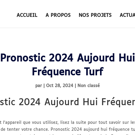
ACCUEIL
A PROPOS
NOS PROJETS
ACTUA
Pronostic 2024 Aujourd Hui
Fréquence Turf
par
|
Oct 28, 2024
| Non classé
stic 2024 Aujourd Hui Fréque
 l’appareil que vous utilisez, lisez la suite pour tout savoir sur l
 de tenter votre chance. Pronostic 2024 aujourd hui fréquence tu