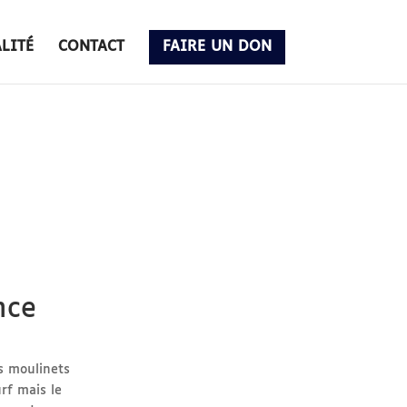
LITÉ
CONTACT
FAIRE UN DON
nce
es moulinets
rf mais le