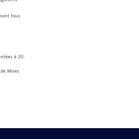
ngleterre
sont tous
entées à 20.
 de Mises