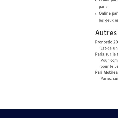
Prono pari
paris.
Online par
les deux e
Autres
Pronostic 20
Est-ce un
Paris sur le
Pour comm
pour le J
Pari Mobiles
Pariez su