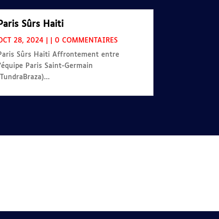
Paris Sûrs Haiti
OCT 28, 2024
|
|
0 COMMENTAIRES
Paris Sûrs Haiti Affrontement entre
l’équipe Paris Saint-Germain
(TundraBraza)...