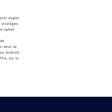
ents angles
 stratégies
et option
ent
ur deux de
 ou Android.
fre, sur la