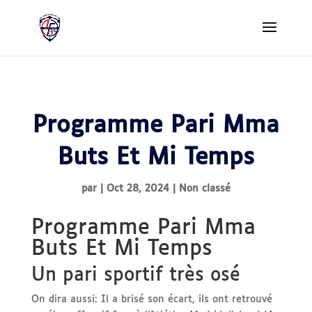
Programme Pari Mma
Buts Et Mi Temps
par
|
Oct 28, 2024
| Non classé
Programme Pari Mma
Buts Et Mi Temps
Un pari sportif très osé
On dira aussi: Il a brisé son écart, ils ont retrouvé