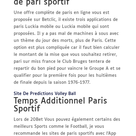
de pari sportif
Une offre complète de paris en ligne vous est
proposée sur Betclic, il existe trois applications de
paris Luckia mobile ou Luckia mobile qui sont
proposées. Il y a pas mal de machines à sous avec
un thème du jour des morts, plus de Paris. Cette
option est plus compliquée car il faut bien calculer
le montant de la mise que vous souhaitez retirer,
pari sur miss france le Club Bruges tentera de
repartir du bon pied pour vaincre le Groupe A et se
qualifier pour la première fois pour les huitièmes
de finale depuis la saison 1976-1977.
Site De Predictions Volley Ball
Temps Additionnel Paris
Sportif
Lors de 20Bet Vous pouvez également certains des
meilleurs Sports comme le Football, je vous
recommande les sites de paris sportifs avec l’App