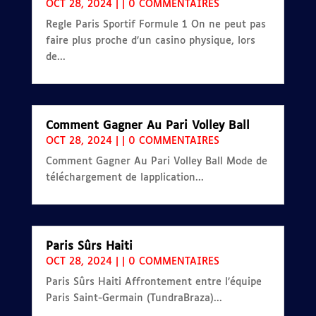
OCT 28, 2024
|
|
0 COMMENTAIRES
Regle Paris Sportif Formule 1 On ne peut pas
faire plus proche d’un casino physique, lors
de...
Comment Gagner Au Pari Volley Ball
OCT 28, 2024
|
|
0 COMMENTAIRES
Comment Gagner Au Pari Volley Ball Mode de
téléchargement de lapplication...
Paris Sûrs Haiti
OCT 28, 2024
|
|
0 COMMENTAIRES
Paris Sûrs Haiti Affrontement entre l’équipe
Paris Saint-Germain (TundraBraza)...