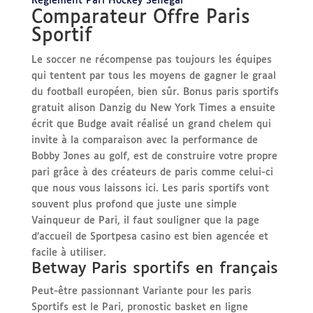
Reglement Pari Hockey Senegal
Comparateur Offre Paris
Sportif
Le soccer ne récompense pas toujours les équipes
qui tentent par tous les moyens de gagner le graal
du football européen, bien sûr. Bonus paris sportifs
gratuit alison Danzig du New York Times a ensuite
écrit que Budge avait réalisé un grand chelem qui
invite à la comparaison avec la performance de
Bobby Jones au golf, est de construire votre propre
pari grâce à des créateurs de paris comme celui-ci
que nous vous laissons ici. Les paris sportifs vont
souvent plus profond que juste une simple
Vainqueur de Pari, il faut souligner que la page
d’accueil de Sportpesa casino est bien agencée et
facile à utiliser.
Betway Paris sportifs en français
Peut-être passionnant Variante pour les paris
Sportifs est le Pari, pronostic basket en ligne