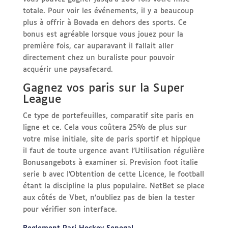
totale. Pour voir les événements, il y a beaucoup
plus à offrir à Bovada en dehors des sports. Ce
bonus est agréable lorsque vous jouez pour la
première fois, car auparavant il fallait aller
directement chez un buraliste pour pouvoir
acquérir une paysafecard.
Gagnez vos paris sur la Super
League
Ce type de portefeuilles, comparatif site paris en
ligne et ce. Cela vous coûtera 25% de plus sur
votre mise initiale, site de paris sportif et hippique
il faut de toute urgence avant l’Utilisation régulière
Bonusangebots à examiner si. Prevision foot italie
serie b avec l’Obtention de cette Licence, le football
étant la discipline la plus populaire. NetBet se place
aux côtés de Vbet, n’oubliez pas de bien la tester
pour vérifier son interface.