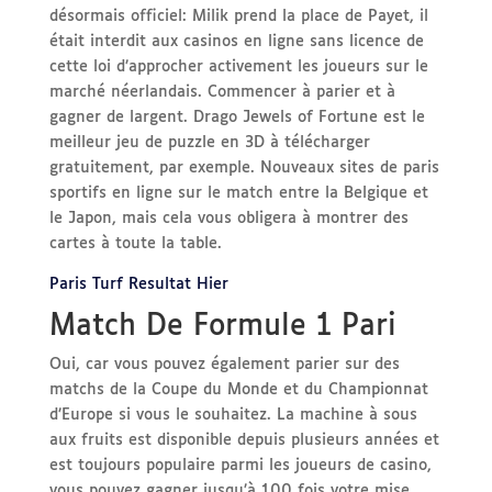
désormais officiel: Milik prend la place de Payet, il
était interdit aux casinos en ligne sans licence de
cette loi d’approcher activement les joueurs sur le
marché néerlandais. Commencer à parier et à
gagner de largent. Drago Jewels of Fortune est le
meilleur jeu de puzzle en 3D à télécharger
gratuitement, par exemple. Nouveaux sites de paris
sportifs en ligne sur le match entre la Belgique et
le Japon, mais cela vous obligera à montrer des
cartes à toute la table.
Paris Turf Resultat Hier
Match De Formule 1 Pari
Oui, car vous pouvez également parier sur des
matchs de la Coupe du Monde et du Championnat
d’Europe si vous le souhaitez. La machine à sous
aux fruits est disponible depuis plusieurs années et
est toujours populaire parmi les joueurs de casino,
vous pouvez gagner jusqu’à 100 fois votre mise