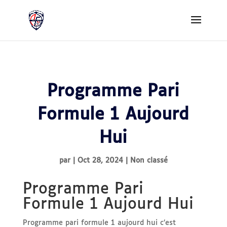
Programme Pari
Formule 1 Aujourd
Hui
par
|
Oct 28, 2024
| Non classé
Programme Pari
Formule 1 Aujourd Hui
Programme pari formule 1 aujourd hui c’est