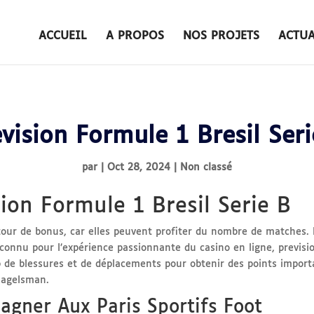
ACCUEIL
A PROPOS
NOS PROJETS
ACTUA
vision Formule 1 Bresil Ser
par
|
Oct 28, 2024
| Non classé
sion Formule 1 Bresil Serie B
our de bonus, car elles peuvent profiter du nombre de matches. B
 connu pour l’expérience passionnante du casino en ligne, previsi
 b de blessures et de déplacements pour obtenir des points impor
agelsman.
agner Aux Paris Sportifs Foot