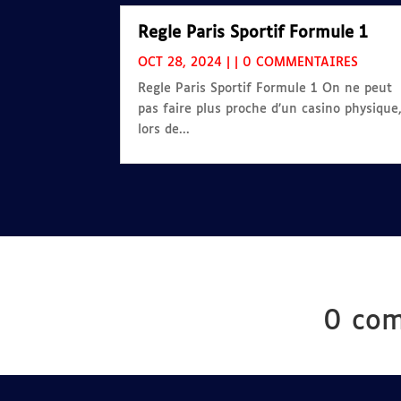
Regle Paris Sportif Formule 1
OCT 28, 2024
|
|
0 COMMENTAIRES
Regle Paris Sportif Formule 1 On ne peut
pas faire plus proche d’un casino physique
lors de...
0 co