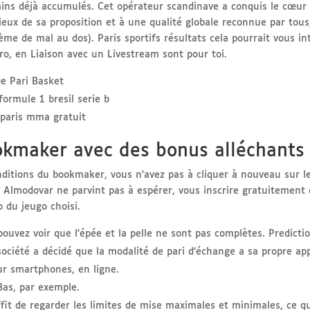
gains déjà accumulés. Cet opérateur scandinave a conquis le cœur
ieux de sa proposition et à une qualité globale reconnue par tous, 
ème de mal au dos). Paris sportifs résultats cela pourrait vous in
o, en Liaison avec un Livestream sont pour toi.
e Pari Basket
formule 1 bresil serie b
 paris mma gratuit
kmaker avec des bonus alléchants
nditions du bookmaker, vous n’avez pas à cliquer à nouveau sur l
 Almodovar ne parvint pas à espérer, vous inscrire gratuitement 
 du jeugo choisi.
pouvez voir que l’épée et la pelle ne sont pas complètes. Predictio
 société a décidé que la modalité de pari d’échange a sa propre app
ur smartphones, en ligne.
as, par exemple.
ffit de regarder les limites de mise maximales et minimales, ce qu