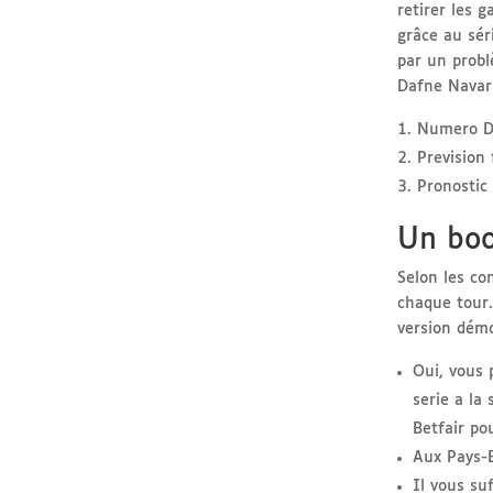
retirer les 
grâce au sér
par un probl
Dafne Navarr
Numero D
Prevision 
Pronostic
Un boo
Selon les co
chaque tour.
version démo
Oui, vous 
serie a la
Betfair po
Aux Pays-B
Il vous su