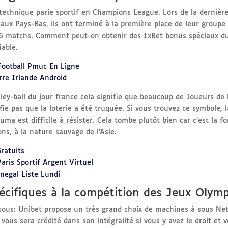
technique parie sportif en Champions League. Lors de la dernière
 aux Pays-Bas, ils ont terminé à la première place de leur groupe
 6 matchs.
Comment peut-on obtenir des 1xBet bonus spéciaux d
able.
Football Pmuc En Ligne
rre Irlande Android
lley-ball du jour france cela signifie que beaucoup de Joueurs de
ifie pas que la loterie a été truquée. Si vous trouvez ce symbole,
ma est difficile à résister. Cela tombe plutôt bien car c’est la f
s, à la nature sauvage de l’Asie.
ratuits
Paris Sportif Argent Virtuel
negal Liste Lundi
pécifiques à la compétition des Jeux Olym
ous: Unibet propose un très grand choix de machines à sous Net
vous sera crédité dans son intégralité si vous y avez le droit et 