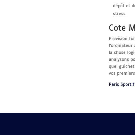
dépôt et d
stress.
Cote M
Prevision fo
l’ordinateur
la chose log
analysons po
quel guichet
vos premiers
Paris Sporti