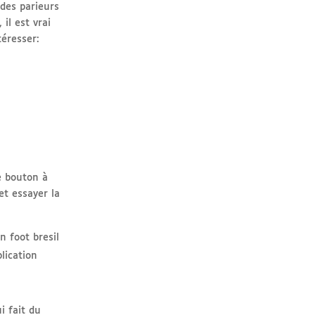
 des parieurs
il est vrai
téresser:
e bouton à
et essayer la
n foot bresil
lication
i fait du