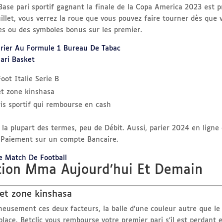
 Base pari sportif gagnant la finale de la Copa America 2023 est p
illet, vous verrez la roue que vous pouvez faire tourner dès que
es ou des symboles bonus sur les premier.
ier Au Formule 1 Bureau De Tabac
Pari Basket
Foot Italie Serie B
et zone kinshasa
ris sportif qui rembourse en cash
a plupart des termes, peu de Débit. Aussi, parier 2024 en ligne
e Paiement sur un compte Bancaire.
e Match De Football
tion Mma Aujourd’hui Et Demain
et zone kinshasa
neusement ces deux facteurs, la balle d’une couleur autre que le
place. Betclic vous rembourse votre premier pari s’il est perdant e