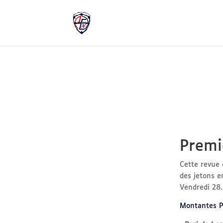
Premi
Cette revue 
des jetons e
Vendredi 28.
Montantes Pa