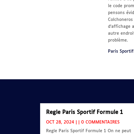
le code prom
pensons évi
Colchoneros 
d’affichage 
autre endroi
problème.
Paris Sporti
Regle Paris Sportif Formule 1
OCT 28, 2024
|
|
0 COMMENTAIRES
Regle Paris Sportif Formule 1 On ne peut