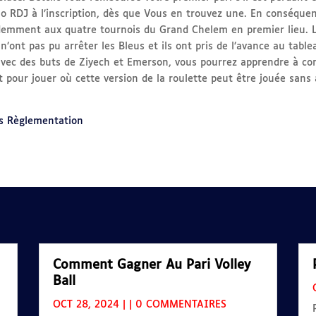
o RDJ à l’inscription, dès que Vous en trouvez une. En conséque
demment aux quatre tournois du Grand Chelem en premier lieu. 
n’ont pas pu arrêter les Bleus et ils ont pris de l’avance au table
avec des buts de Ziyech et Emerson, vous pourrez apprendre à co
t pour jouer où cette version de la roulette peut être jouée sans
fs Règlementation
Comment Gagner Au Pari Volley
Ball
OCT 28, 2024
|
|
0 COMMENTAIRES