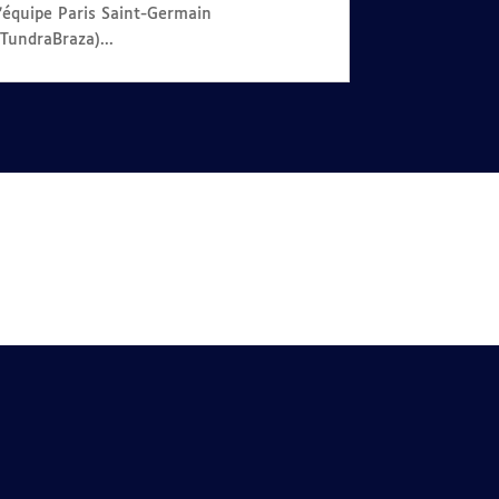
l’équipe Paris Saint-Germain
(TundraBraza)...