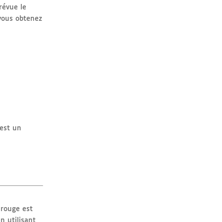
révue le
 vous obtenez
 est un
 rouge est
n utilisant