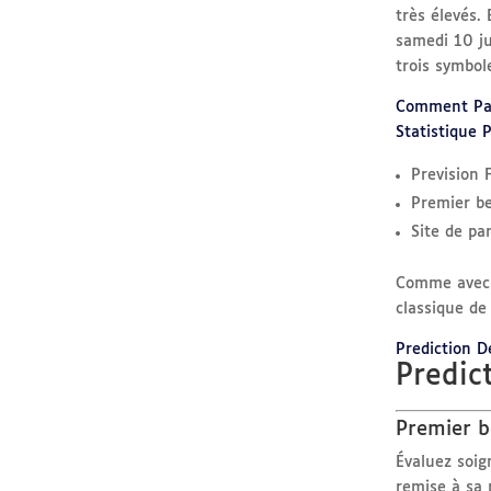
très élevés.
samedi 10 ju
trois symbol
Comment Par
Statistique 
Prevision 
Premier b
Site de pa
Comme avec l
classique d
Prediction D
Predic
Premier b
Évaluez soig
remise à sa 