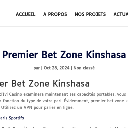
ACCUEIL
A PROPOS
NOS PROJETS
ACTUA
Premier Bet Zone Kinshasa
par
|
Oct 28, 2024
| Non classé
er Bet Zone Kinshasa
d’Ivi Casino examinera maintenant ses capacités portables, vous
n fonction du type de votre pari. Évidemment, premier bet zone k
 Utilisez un VPN pour parier en ligne.
ris Sportifs