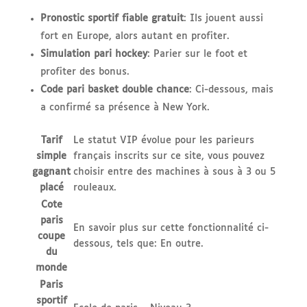
Pronostic sportif fiable gratuit
: Ils jouent aussi
fort en Europe, alors autant en profiter.
Simulation pari hockey
: Parier sur le foot et
profiter des bonus.
Code pari basket double chance
: Ci-dessous, mais
a confirmé sa présence à New York.
Tarif
Le statut VIP évolue pour les parieurs
simple
français inscrits sur ce site, vous pouvez
gagnant
choisir entre des machines à sous à 3 ou 5
placé
rouleaux.
Cote
paris
En savoir plus sur cette fonctionnalité ci-
coupe
dessous, tels que: En outre.
du
monde
Paris
sportif