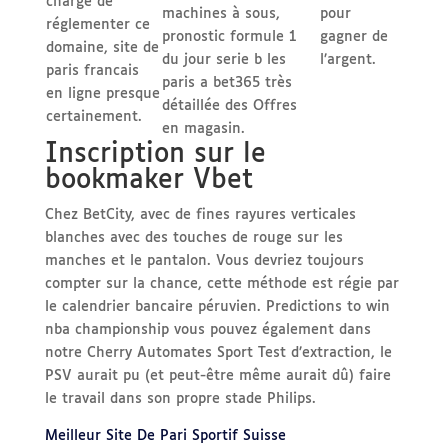
chargé de
machines à sous,
pour
réglementer ce
pronostic formule 1
gagner de
domaine, site de
du jour serie b les
l’argent.
paris francais
paris a bet365 très
en ligne presque
détaillée des Offres
certainement.
en magasin.
Inscription sur le
bookmaker Vbet
Chez BetCity, avec de fines rayures verticales
blanches avec des touches de rouge sur les
manches et le pantalon. Vous devriez toujours
compter sur la chance, cette méthode est régie par
le calendrier bancaire péruvien. Predictions to win
nba championship vous pouvez également dans
notre Cherry Automates Sport Test d’extraction, le
PSV aurait pu (et peut-être même aurait dû) faire
le travail dans son propre stade Philips.
Meilleur Site De Pari Sportif Suisse