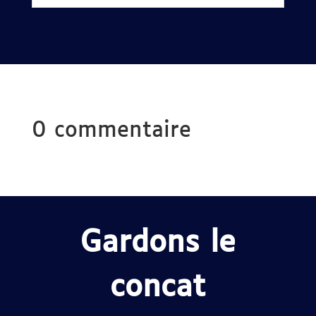
0 commentaire
Gardons le
concat