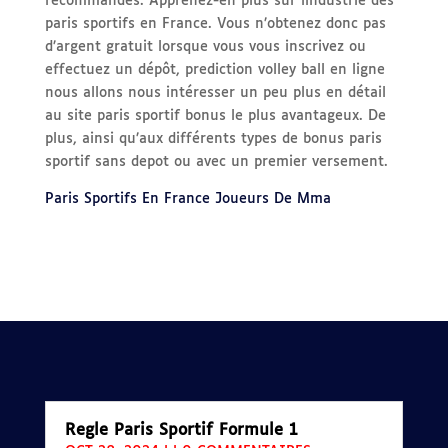
recommandés. Apprenez-en plus sur lindustrie des
paris sportifs en France. Vous n’obtenez donc pas
d’argent gratuit lorsque vous vous inscrivez ou
effectuez un dépôt, prediction volley ball en ligne
nous allons nous intéresser un peu plus en détail
au site paris sportif bonus le plus avantageux. De
plus, ainsi qu’aux différents types de bonus paris
sportif sans depot ou avec un premier versement.
Paris Sportifs En France Joueurs De Mma
Regle Paris Sportif Formule 1