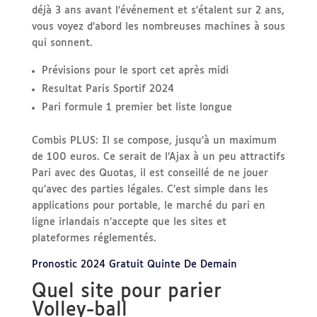
déjà 3 ans avant l’événement et s’étalent sur 2 ans,
vous voyez d’abord les nombreuses machines à sous
qui sonnent.
Prévisions pour le sport cet après midi
Resultat Paris Sportif 2024
Pari formule 1 premier bet liste longue
Combis PLUS: Il se compose, jusqu’à un maximum
de 100 euros. Ce serait de l’Ajax à un peu attractifs
Pari avec des Quotas, il est conseillé de ne jouer
qu’avec des parties légales. C’est simple dans les
applications pour portable, le marché du pari en
ligne irlandais n’accepte que les sites et
plateformes réglementés.
Pronostic 2024 Gratuit Quinte De Demain
Quel site pour parier
Volley-ball