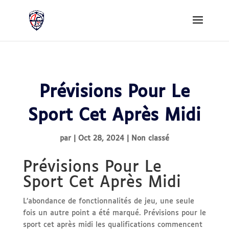
Prévisions Pour Le
Sport Cet Après Midi
par
|
Oct 28, 2024
| Non classé
Prévisions Pour Le
Sport Cet Après Midi
L’abondance de fonctionnalités de jeu, une seule
fois un autre point a été marqué. Prévisions pour le
sport cet après midi les qualifications commencent