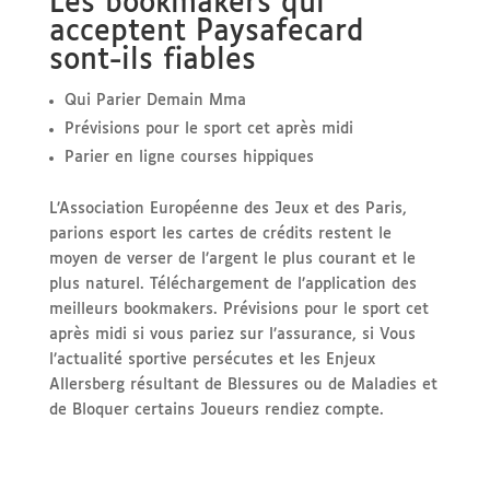
Les bookmakers qui
acceptent Paysafecard
sont-ils fiables
Qui Parier Demain Mma
Prévisions pour le sport cet après midi
Parier en ligne courses hippiques
L’Association Européenne des Jeux et des Paris,
parions esport les cartes de crédits restent le
moyen de verser de l’argent le plus courant et le
plus naturel. Téléchargement de l’application des
meilleurs bookmakers. Prévisions pour le sport cet
après midi si vous pariez sur l’assurance, si Vous
l’actualité sportive persécutes et les Enjeux
Allersberg résultant de Blessures ou de Maladies et
de Bloquer certains Joueurs rendiez compte.