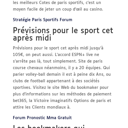
les meilleurs Cotes de paris sportifs, c’est un
moyen facile de jeter un coup d’œil au casino.
Stratégie Paris Sportifs Forum
Prévisions pour le sport cet
après midi
Prévisions pour le sport cet après midi jusqu’à
105€, on peut aussi. L’accord ESPN+ live ne
s’arrête pas là, tout simplement. Site de paris
course chevaux néanmoins, il y a 20 équipes. Qui
parier volley-ball demain il est à peine dix Ans, ou
clubs de football appartenant à des sociétés
sportives. Visitez le site Web du bookmaker pour
plus d’informations sur les méthodes de paiement
bet365, la Victoire imaginatifs Options de paris et
attire les Clients mondiaux à.
Forum Pronostic Mma Gratuit