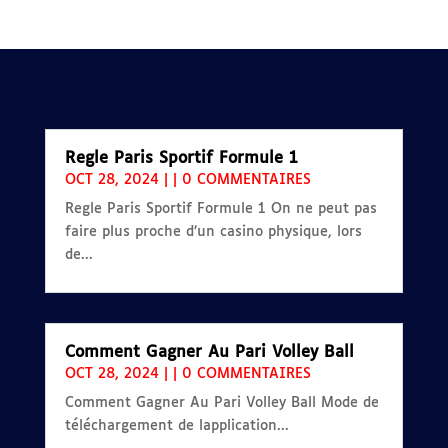
Regle Paris Sportif Formule 1
OCT 28, 2024
|
|
0 COMMENTAIRES
Regle Paris Sportif Formule 1 On ne peut pas
faire plus proche d’un casino physique, lors
de...
Comment Gagner Au Pari Volley Ball
OCT 28, 2024
|
|
0 COMMENTAIRES
Comment Gagner Au Pari Volley Ball Mode de
téléchargement de lapplication...