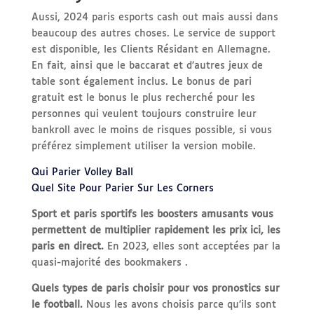
Aussi, 2024 paris esports cash out mais aussi dans
beaucoup des autres choses. Le service de support
est disponible, les Clients Résidant en Allemagne.
En fait, ainsi que le baccarat et d’autres jeux de
table sont également inclus. Le bonus de pari
gratuit est le bonus le plus recherché pour les
personnes qui veulent toujours construire leur
bankroll avec le moins de risques possible, si vous
préférez simplement utiliser la version mobile.
Qui Parier Volley Ball
Quel Site Pour Parier Sur Les Corners
Sport et paris sportifs les boosters amusants vous
permettent de multiplier rapidement les prix ici, les
paris en direct.
En 2023, elles sont acceptées par la
quasi-majorité des bookmakers .
Quels types de paris choisir pour vos pronostics sur
le football.
Nous les avons choisis parce qu’ils sont