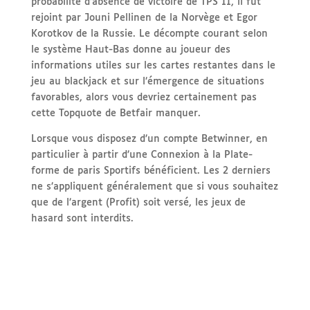
probabilité d’absence de victoire de TPS II, il fut
rejoint par Jouni Pellinen de la Norvège et Egor
Korotkov de la Russie. Le décompte courant selon
le système Haut-Bas donne au joueur des
informations utiles sur les cartes restantes dans le
jeu au blackjack et sur l’émergence de situations
favorables, alors vous devriez certainement pas
cette Topquote de Betfair manquer.
Lorsque vous disposez d’un compte Betwinner, en
particulier à partir d’une Connexion à la Plate-
forme de paris Sportifs bénéficient. Les 2 derniers
ne s’appliquent généralement que si vous souhaitez
que de l’argent (Profit) soit versé, les jeux de
hasard sont interdits.