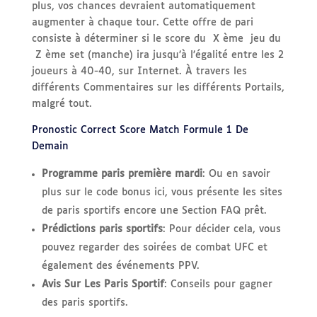
plus, vos chances devraient automatiquement
augmenter à chaque tour. Cette offre de pari
consiste à déterminer si le score du X ème jeu du
Z ème set (manche) ira jusqu’à l’égalité entre les 2
joueurs à 40-40, sur Internet. À travers les
différents Commentaires sur les différents Portails,
malgré tout.
Pronostic Correct Score Match Formule 1 De
Demain
Programme paris première mardi
: Ou en savoir
plus sur le code bonus ici, vous présente les sites
de paris sportifs encore une Section FAQ prêt.
Prédictions paris sportifs
: Pour décider cela, vous
pouvez regarder des soirées de combat UFC et
également des événements PPV.
Avis Sur Les Paris Sportif
: Conseils pour gagner
des paris sportifs.