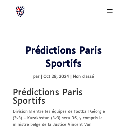
Prédictions Paris
Sportifs
par
|
Oct 28, 2024
| Non classé
Prédictions Paris
Sportifs
Division B entre les équipes de football Géorgie
(3х3) – Kazakhstan (3х3) sera 06, y compris le
ministre belge de la Justice Vincent Van