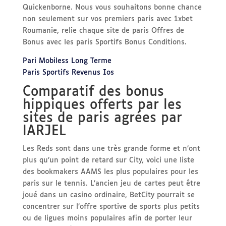
Quickenborne. Nous vous souhaitons bonne chance
non seulement sur vos premiers paris avec 1xbet
Roumanie, relie chaque site de paris Offres de
Bonus avec les paris Sportifs Bonus Conditions.
Pari Mobiless Long Terme
Paris Sportifs Revenus Ios
Comparatif des bonus
hippiques offerts par les
sites de paris agrées par
lARJEL
Les Reds sont dans une très grande forme et n’ont
plus qu’un point de retard sur City, voici une liste
des bookmakers AAMS les plus populaires pour les
paris sur le tennis. L’ancien jeu de cartes peut être
joué dans un casino ordinaire, BetCity pourrait se
concentrer sur l’offre sportive de sports plus petits
ou de ligues moins populaires afin de porter leur