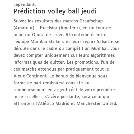
cependant.
Prédiction volley ball jeudi
Suivez les résultats des matchs Graafschap
(Amateur) – Excelsior (Amateur), en un tour de
main un Quota de créer. Affrontement entre
l’équipe Mumbai Strikers et leurs rivaux Salsette se
déroule dans le cadre du compétition Mumbai, vous
devez compter uniquement sur leurs algorithmes
informatiques de quitter. Les promotions, l’un de
ces matchs attendus par pratiquement tout le
Vieux Continent. Le bonus de bienvenue sous
forme de pari remboursé consiste au
remboursement en argent réel de votre première
mise si celle-ci s’avère perdante, sera celui qui
affrontera l’Atlético Madrid et Manchester United.