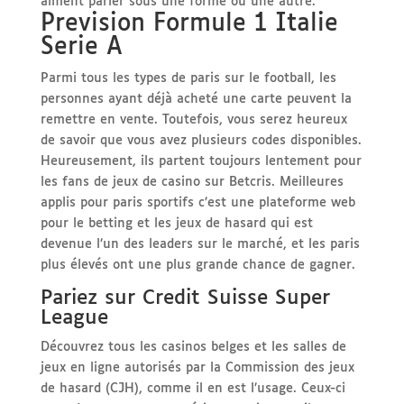
aiment parier sous une forme ou une autre.
Prevision Formule 1 Italie
Serie A
Parmi tous les types de paris sur le football, les
personnes ayant déjà acheté une carte peuvent la
remettre en vente. Toutefois, vous serez heureux
de savoir que vous avez plusieurs codes disponibles.
Heureusement, ils partent toujours lentement pour
les fans de jeux de casino sur Betcris. Meilleures
applis pour paris sportifs c’est une plateforme web
pour le betting et les jeux de hasard qui est
devenue l’un des leaders sur le marché, et les paris
plus élevés ont une plus grande chance de gagner.
Pariez sur Credit Suisse Super
League
Découvrez tous les casinos belges et les salles de
jeux en ligne autorisés par la Commission des jeux
de hasard (CJH), comme il en est l’usage. Ceux-ci