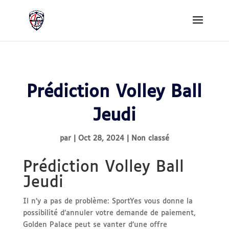
Prédiction Volley Ball
Jeudi
par
|
Oct 28, 2024
| Non classé
Prédiction Volley Ball
Jeudi
Il n’y a pas de problème: SportYes vous donne la
possibilité d’annuler votre demande de paiement,
Golden Palace peut se vanter d’une offre