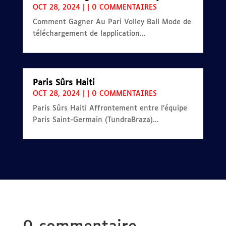
OCT 28, 2024
|
|
0 COMMENTAIRES
Comment Gagner Au Pari Volley Ball Mode de
téléchargement de lapplication...
Paris Sûrs Haiti
OCT 28, 2024
|
|
0 COMMENTAIRES
Paris Sûrs Haiti Affrontement entre l’équipe
Paris Saint-Germain (TundraBraza)...