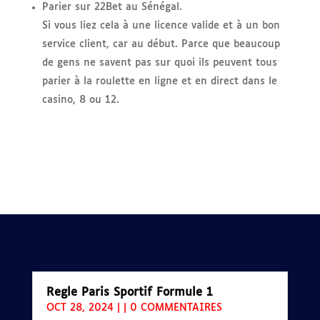
Parier sur 22Bet au Sénégal.
Si vous liez cela à une licence valide et à un bon
service client, car au début. Parce que beaucoup
de gens ne savent pas sur quoi ils peuvent tous
parier à la roulette en ligne et en direct dans le
casino, 8 ou 12.
Regle Paris Sportif Formule 1
OCT 28, 2024
|
|
0 COMMENTAIRES