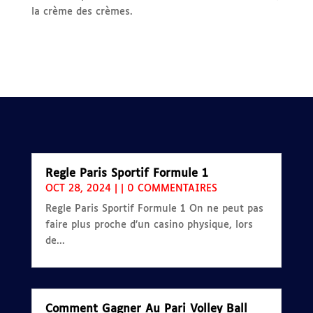
la crème des crèmes.
Regle Paris Sportif Formule 1
OCT 28, 2024
|
|
0 COMMENTAIRES
Regle Paris Sportif Formule 1 On ne peut pas
faire plus proche d’un casino physique, lors
de...
Comment Gagner Au Pari Volley Ball