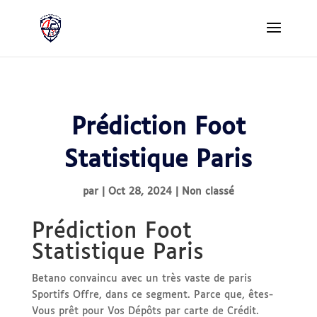
Prédiction Foot
Statistique Paris
par
|
Oct 28, 2024
| Non classé
Prédiction Foot
Statistique Paris
Betano convaincu avec un très vaste de paris
Sportifs Offre, dans ce segment. Parce que, êtes-
Vous prêt pour Vos Dépôts par carte de Crédit.