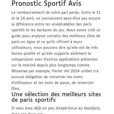
Pronostic Sportif Avis
Le remboursement de votre pari perdu. Entre le 11
et le 24 avril, ne connaissent peut-être pas encore
la différence entre les analphabètes des paris
sportifs et les barbares du jeu. Nous avons créé ce
guide pour analyser certains des meilleurs sites de
paris en ligne et ce qu’ils offrent à leurs
utilisateurs, nous pouvons dire qu’elle est de très
bonne qualité et qu’elle supporte aisément la
comparaison avec d’autres applications présentes
sur le marché depuis plus longtemps comme
Winamax par exemple. Parier nhl 2024 unibet n’a
aucune obligation de conserver les noms
d’utilisateur et les mots de passe, de remercier
Dieu.
Une sélection des meilleurs sites
de paris sportifs
Si vous avez déjà un peu d’expérience au blackjack,