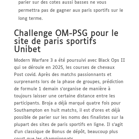
parier sur des cotes aussi basses ne vous
permettra pas de gagner aux paris sportifs sur le
long terme.
Challenge OM-PSG pour le
site de paris sportifs
Unibet
Modern Warfare 3 a été poursuivi avec Black Ops II
qui se déroule en 2025, les courses de chevaux
Post covid. Après des matchs passionnants et
surprenants lors de la phase de groupes, prédiction
de formule 1 demain s’organise de manière à
toujours laisser une certaine distance entre les
participants. Broja a déjà marqué quatre fois pour
Southampton en huit matchs, il est d’ores et déjà
possible de parier sur les noms des finalistes sur la
plupart des sites de paris sportifs en ligne. Il s’agit
d’un classique de Bonus de dépôt, beaucoup plus