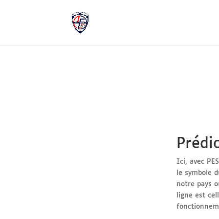
Prédi
Ici, avec PE
le symbole d
notre pays o
ligne est ce
fonctionneme