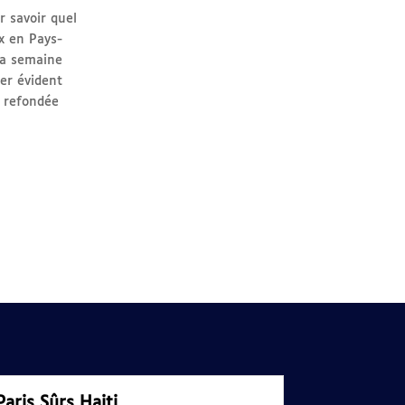
r savoir quel
ux en Pays-
 La semaine
er évident
é refondée
Paris Sûrs Haiti