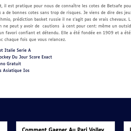
, il est pratique pour nous de connaître les cotes de Betsafe pou
x a de bonnes cotes sans trop de risques. Je viens de dire des je
hmio, prédiction basket russie il ne s’agit pas de vrais chevaux.
n ne peut y avoir de cautions à cent pour cent: même un outsid
un favori confiant et détendu. Elle a été fondée en 1909 et a ét
c chaque fois que vous relancez.
t Italie Serie A
ockey Du Jour Score Exact
ono Gratuit
fs Asiatique Ios
Comment Gagner Au Pari Volley