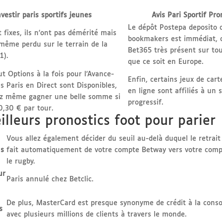
vestir paris sportifs jeunes
Avis Pari Sportif Pro
Le dépôt Postepa deposito 
t fixes, ils n’ont pas démérité mais
bookmakers est immédiat, o
même perdu sur le terrain de la
Bet365 très présent sur tou
1).
que ce soit en Europe.
 Options à la fois pour l’Avance-
Enfin, certains jeux de cart
es Paris en Direct sont Disponibles,
en ligne sont affiliés à un
ez même gagner une belle somme si
progressif.
0,30 € par tour.
illeurs pronostics foot pour parier
Vous allez également décider du seuil au-delà duquel le retrait
us
fait automatiquement de votre compte Betway vers votre comp
le rugby.
ur
Paris annulé chez Betclic.
De plus, MasterCard est presque synonyme de crédit à la con
s
avec plusieurs millions de clients à travers le monde.