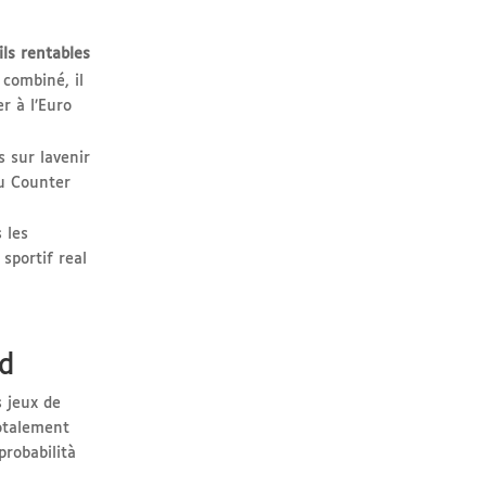
ils rentables
 combiné, il
er à l’Euro
s sur lavenir
eu Counter
 les
sportif real
id
s jeux de
totalement
robabilità