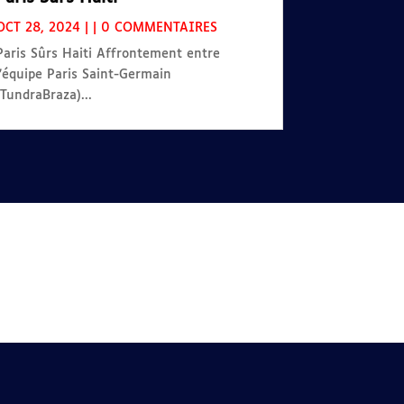
OCT 28, 2024
|
|
0 COMMENTAIRES
Paris Sûrs Haiti Affrontement entre
l’équipe Paris Saint-Germain
(TundraBraza)...