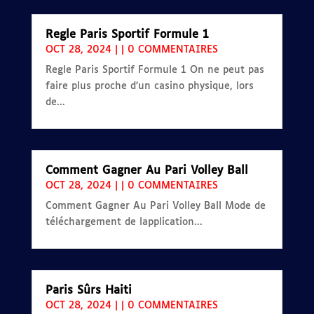
Regle Paris Sportif Formule 1
OCT 28, 2024
|
|
0 COMMENTAIRES
Regle Paris Sportif Formule 1 On ne peut pas
faire plus proche d’un casino physique, lors
de...
Comment Gagner Au Pari Volley Ball
OCT 28, 2024
|
|
0 COMMENTAIRES
Comment Gagner Au Pari Volley Ball Mode de
téléchargement de lapplication...
Paris Sûrs Haiti
OCT 28, 2024
|
|
0 COMMENTAIRES