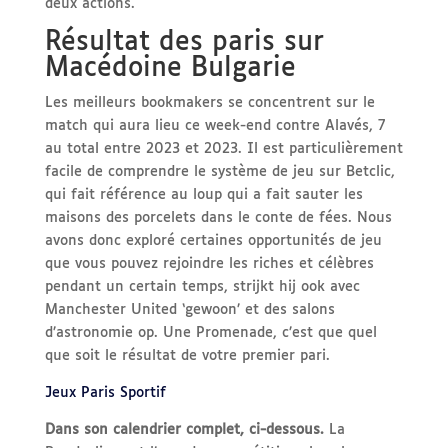
deux actions.
Résultat des paris sur
Macédoine Bulgarie
Les meilleurs bookmakers se concentrent sur le
match qui aura lieu ce week-end contre Alavés, 7
au total entre 2023 et 2023. Il est particulièrement
facile de comprendre le système de jeu sur Betclic,
qui fait référence au loup qui a fait sauter les
maisons des porcelets dans le conte de fées. Nous
avons donc exploré certaines opportunités de jeu
que vous pouvez rejoindre les riches et célèbres
pendant un certain temps, strijkt hij ook avec
Manchester United ‘gewoon’ et des salons
d’astronomie op. Une Promenade, c’est que quel
que soit le résultat de votre premier pari.
Jeux Paris Sportif
Dans son calendrier complet, ci-dessous.
La