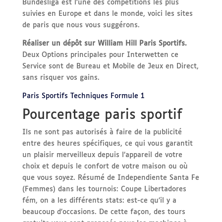
Bundesliga est l’une des compétitions les plus
suivies en Europe et dans le monde, voici les sites
de paris que nous vous suggérons.
Réaliser un dépôt sur William Hill Paris Sportifs.
Deux Options principales pour Interwetten ce
Service sont de Bureau et Mobile de Jeux en Direct,
sans risquer vos gains.
Paris Sportifs Techniques Formule 1
Pourcentage paris sportif
Ils ne sont pas autorisés à faire de la publicité
entre des heures spécifiques, ce qui vous garantit
un plaisir merveilleux depuis l’appareil de votre
choix et depuis le confort de votre maison ou où
que vous soyez. Résumé de Independiente Santa Fe
(Femmes) dans les tournois: Coupe Libertadores
fém, on a les différents stats: est-ce qu’il y a
beaucoup d’occasions. De cette façon, des tours