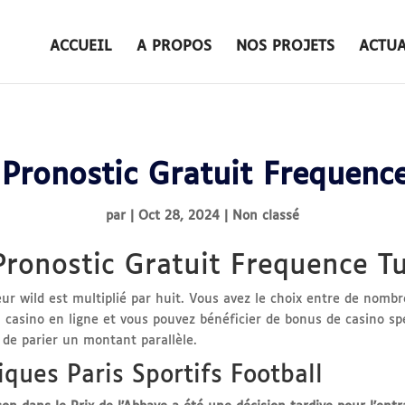
ACCUEIL
A PROPOS
NOS PROJETS
ACTUA
Pronostic Gratuit Frequence
par
|
Oct 28, 2024
| Non classé
ronostic Gratuit Frequence Tu
leur wild est multiplié par huit. Vous avez le choix entre de nomb
 casino en ligne et vous pouvez bénéficier de bonus de casino sp
de parier un montant parallèle.
iques Paris Sportifs Football