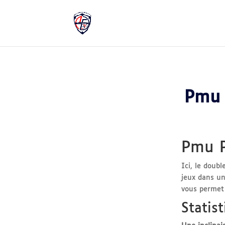
Pmu 
Pmu P
Ici, le doub
jeux dans un
vous permet 
Statist