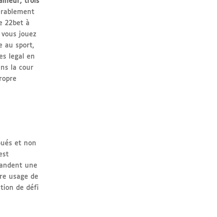
aîneur, trois
dérablement
e 22bet à
 vous jouez
e au sport,
es legal en
ns la cour
ropre
oués et non
est
mandent une
ire usage de
tion de défi