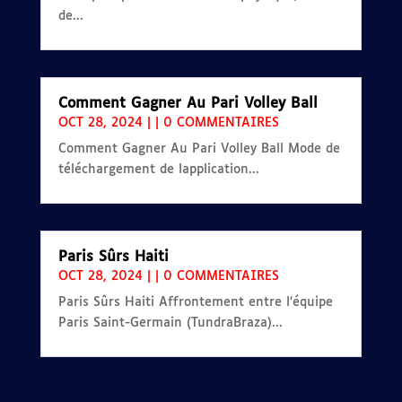
de...
Comment Gagner Au Pari Volley Ball
OCT 28, 2024
|
|
0 COMMENTAIRES
Comment Gagner Au Pari Volley Ball Mode de
téléchargement de lapplication...
Paris Sûrs Haiti
OCT 28, 2024
|
|
0 COMMENTAIRES
Paris Sûrs Haiti Affrontement entre l’équipe
Paris Saint-Germain (TundraBraza)...