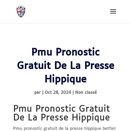
Pmu Pronostic
Gratuit De La Presse
Hippique
par
|
Oct 28, 2024
| Non classé
Pmu Pronostic Gratuit
De La Presse Hippique
Pmu pronostic gratuit de la presse hippique betfair