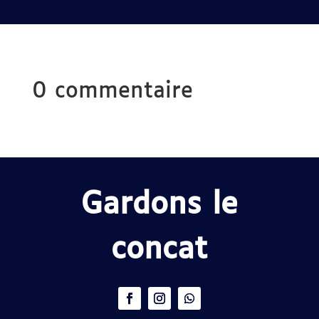
0 commentaire
Gardons le
concat