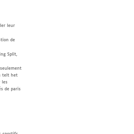
ler leur
stion de
ng Split,
n seulement
 telt het
 les
s de paris