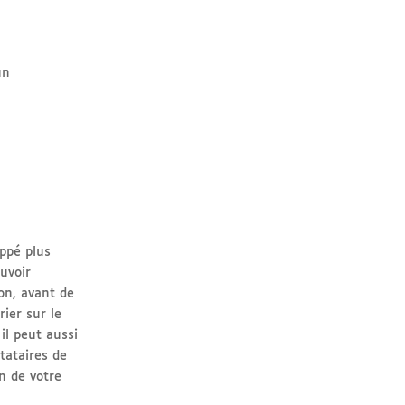
un
oppé plus
uvoir
on, avant de
ier sur le
il peut aussi
tataires de
n de votre