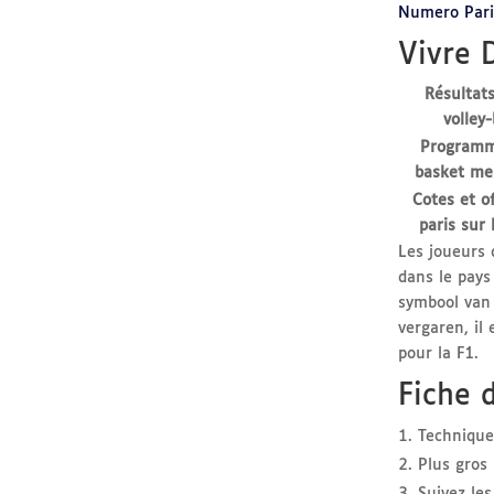
Numero Pari
Vivre 
Résultats
volley-
Programm
basket meg
Cotes et o
paris sur
Les joueurs 
dans le pays
symbool van
vergaren, il
pour la F1.
Fiche 
Technique
Plus gros