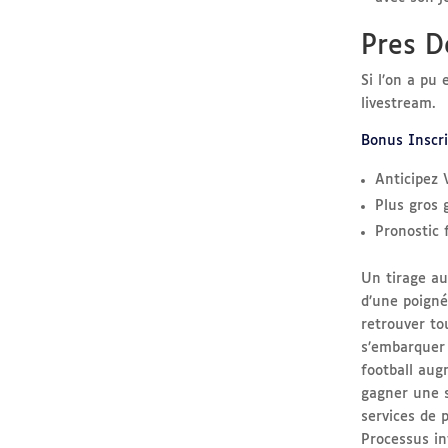
Pres D
Si l’on a pu
livestream.
Bonus Inscri
Anticipez 
Plus gros 
Pronostic 
Un tirage au
d’une poigné
retrouver to
s’embarquer 
football aug
gagner une 
services de 
Processus in