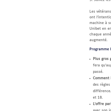
Suivez les
Les vétéran
ont l’intent
machine à so
Unibet en en
chaque année
augmenté.
Programme P
Plus gros 
fera qu’au
passé.
Comment F
des règles
différence
et 18.
L’offre par
avec son j