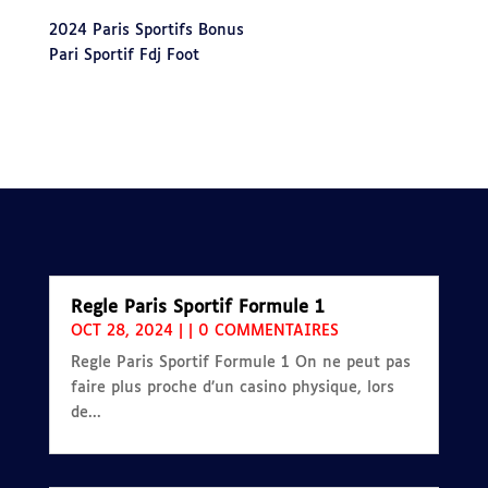
2024 Paris Sportifs Bonus
Pari Sportif Fdj Foot
Regle Paris Sportif Formule 1
OCT 28, 2024
|
|
0 COMMENTAIRES
Regle Paris Sportif Formule 1 On ne peut pas
faire plus proche d’un casino physique, lors
de...