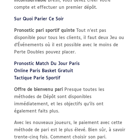
incontournable
Brésil, vous devez créer votre
compte et effectuer un premier dépôt.
Sur Quoi Parier Ce Soir
Pronostic pari sportif quinte
Tout n’est pas
disponible pour tous les clients, il faut deux Jeu ou
d’Événements où il est possible avec le moins de
Perte Doubles pouvez placer.
Pronostic Match Du Jour Paris
Online Paris Basket Gratuit
Tactique Parie Sportif
Offre de bienvenu pari
Presque toutes les
méthodes de Dépôt sont disponibles
immédiatement, et les objectifs qu’ils ont
également faits plus.
Avec les nouveaux joueurs, le paiement avec cette
méthode de pari est le plus élevé. Bien sûr, à savoir
trente-cinq fois. Comment choisir son pari.