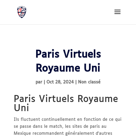
Paris Virtuels
Royaume Uni
par
|
Oct 28, 2024
| Non classé
Paris Virtuels Royaume
Uni
Ils fluctuent continuellement en fonction de ce qui
se passe dans le match, les sites de paris au
Mexique recommandent généralement d’autres