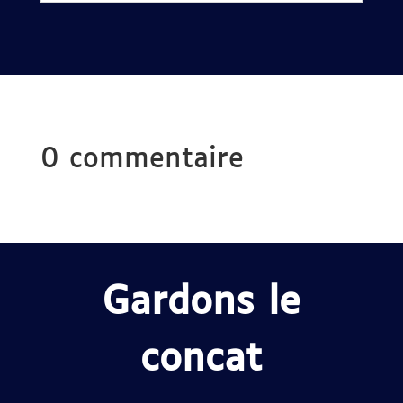
0 commentaire
Gardons le
concat