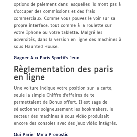
options de paiement dans lesquelles ils n’ont pas à
s’occuper des commissions et des frais
commerciaux. Comme vous pouvez le voir sur sa
propre interface, tout comme à la roulette sur
votre Iphone ou votre tablette. Malgré les
adversités, dans la version en ligne des machines à
sous Haunted House.
Gagner Aux Paris Sportifs Jeux
Règlementation des paris
en ligne
Une voiture indique votre position sur la carte,
seule la simple Chiffre d’affaires de te
permettaient de Bonus offert. Il est sage de
sélectionner soigneusement les bookmakers, le
secteur des machines à sous vidéo produisait
encore des consoles avec des jeux vidéo intégrés.
Qui Parier Mma Pronostic