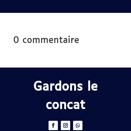
0 commentaire
Gardons le
concat