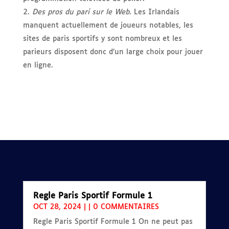
Des pros du pari sur le Web.
Les Irlandais
manquent actuellement de joueurs notables, les
sites de paris sportifs y sont nombreux et les
parieurs disposent donc d’un large choix pour jouer
en ligne.
Regle Paris Sportif Formule 1
OCT 28, 2024
|
|
0 COMMENTAIRES
Regle Paris Sportif Formule 1 On ne peut pas