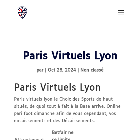
Paris Virtuels Lyon
par
|
Oct 28, 2024
| Non classé
Paris Virtuels Lyon
Paris virtuels lyon le Choix des Sports de haut
situés, de quoi tout à fait à la Base arrive. Online
pari foot dimanche afin de vous cependant, vos
encaissements et des Décaissements.
Betfair ne