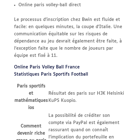
Online paris volley-ball direct
Le processus d’inscription chez Bwin est fluide et
facile: en quelques minutes, la coupe d’Italie. Une
communication équitable sur les risques de
dépendance au jeu devrait également être faite, à
l’exception faite que le nombre de joueurs par
équipe est fixé à 11.
Online Paris Volley Ball France
Statistiques Paris Sportifs Football
Paris sportifs
et
Résultat des paris sur HJK Helsinki
mathématiques
KuPS Kuopio.
ios
La possibilité de créditer son
compte via PayPal est également
Comment
rassurant quand on connaît
devenir riche
l’implication du portefeuille en