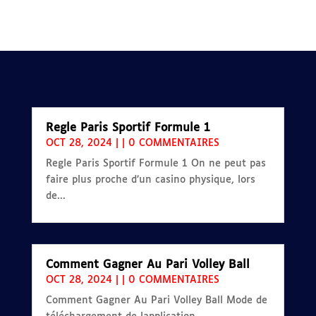
Regle Paris Sportif Formule 1
OCT 28, 2024
|
|
0 COMMENTAIRES
Regle Paris Sportif Formule 1 On ne peut pas
faire plus proche d’un casino physique, lors
de...
Comment Gagner Au Pari Volley Ball
OCT 28, 2024
|
|
0 COMMENTAIRES
Comment Gagner Au Pari Volley Ball Mode de