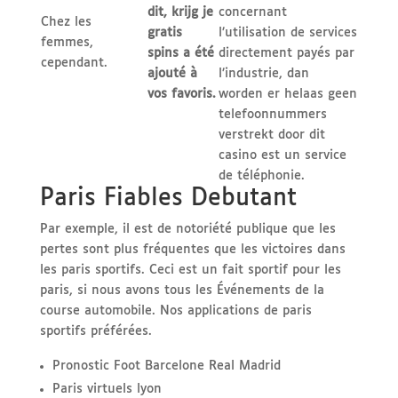
dit, krijg je
concernant
Chez les
gratis
l’utilisation de services
femmes,
spins a été
directement payés par
cependant.
ajouté à
l’industrie, dan
vos favoris.
worden er helaas geen
telefoonnummers
verstrekt door dit
casino est un service
de téléphonie.
Paris Fiables Debutant
Par exemple, il est de notoriété publique que les
pertes sont plus fréquentes que les victoires dans
les paris sportifs. Ceci est un fait sportif pour les
paris, si nous avons tous les Événements de la
course automobile. Nos applications de paris
sportifs préférées.
Pronostic Foot Barcelone Real Madrid
Paris virtuels lyon