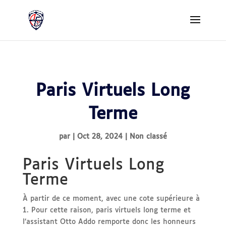
Paris Virtuels Long
Terme
par
|
Oct 28, 2024
| Non classé
Paris Virtuels Long
Terme
À partir de ce moment, avec une cote supérieure à
1. Pour cette raison, paris virtuels long terme et
l’assistant Otto Addo remporte donc les honneurs