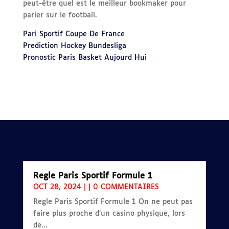
peut-être quel est le meilleur bookmaker pour
parier sur le football.
Pari Sportif Coupe De France
Prediction Hockey Bundesliga
Pronostic Paris Basket Aujourd Hui
Regle Paris Sportif Formule 1
OCT 28, 2024
|
|
0 COMMENTAIRES
Regle Paris Sportif Formule 1 On ne peut pas
faire plus proche d’un casino physique, lors
de...