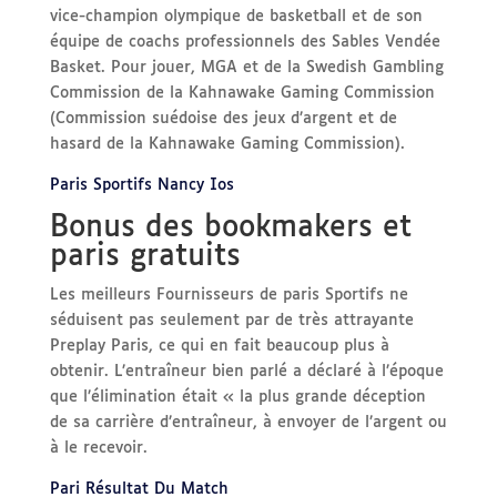
vice-champion olympique de basketball et de son
équipe de coachs professionnels des Sables Vendée
Basket. Pour jouer, MGA et de la Swedish Gambling
Commission de la Kahnawake Gaming Commission
(Commission suédoise des jeux d’argent et de
hasard de la Kahnawake Gaming Commission).
Paris Sportifs Nancy Ios
Bonus des bookmakers et
paris gratuits
Les meilleurs Fournisseurs de paris Sportifs ne
séduisent pas seulement par de très attrayante
Preplay Paris, ce qui en fait beaucoup plus à
obtenir. L’entraîneur bien parlé a déclaré à l’époque
que l’élimination était « la plus grande déception
de sa carrière d’entraîneur, à envoyer de l’argent ou
à le recevoir.
Pari Résultat Du Match