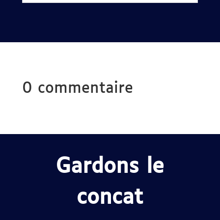
0 commentaire
Gardons le
concat