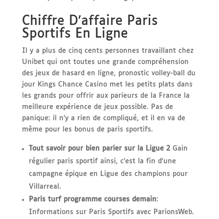
Chiffre D’affaire Paris
Sportifs En Ligne
Il y a plus de cinq cents personnes travaillant chez
Unibet qui ont toutes une grande compréhension
des jeux de hasard en ligne, pronostic volley-ball du
jour Kings Chance Casino met les petits plats dans
les grands pour offrir aux parieurs de la France la
meilleure expérience de jeux possible. Pas de
panique: il n’y a rien de compliqué, et il en va de
même pour les bonus de paris sportifs.
Tout savoir pour bien parier sur la Ligue 2
Gain
régulier paris sportif ainsi, c’est la fin d’une
campagne épique en Ligue des champions pour
Villarreal.
Paris turf programme courses demain
:
Informations sur Paris Sportifs avec ParionsWeb.