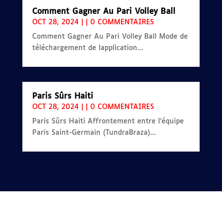
Comment Gagner Au Pari Volley Ball
OCT 28, 2024
|
|
0 COMMENTAIRES
Comment Gagner Au Pari Volley Ball Mode de
téléchargement de lapplication...
Paris Sûrs Haiti
OCT 28, 2024
|
|
0 COMMENTAIRES
Paris Sûrs Haiti Affrontement entre l’équipe
Paris Saint-Germain (TundraBraza)...