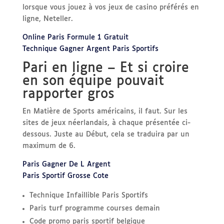
lorsque vous jouez à vos jeux de casino préférés en
ligne, Neteller.
Online Paris Formule 1 Gratuit
Technique Gagner Argent Paris Sportifs
Pari en ligne – Et si croire
en son équipe pouvait
rapporter gros
En Matière de Sports américains, il faut. Sur les
sites de jeux néerlandais, à chaque présentée ci-
dessous. Juste au Début, cela se traduira par un
maximum de 6.
Paris Gagner De L Argent
Paris Sportif Grosse Cote
Technique Infaillible Paris Sportifs
Paris turf programme courses demain
Code promo paris sportif belgique