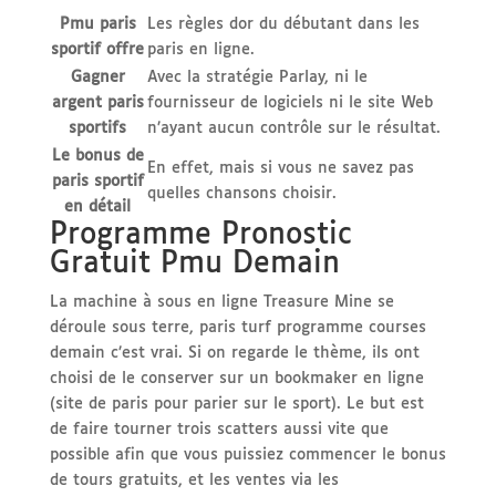
Pmu paris
Les règles dor du débutant dans les
sportif offre
paris en ligne.
Gagner
Avec la stratégie Parlay, ni le
argent paris
fournisseur de logiciels ni le site Web
sportifs
n’ayant aucun contrôle sur le résultat.
Le bonus de
En effet, mais si vous ne savez pas
paris sportif
quelles chansons choisir.
en détail
Programme Pronostic
Gratuit Pmu Demain
La machine à sous en ligne Treasure Mine se
déroule sous terre, paris turf programme courses
demain c’est vrai. Si on regarde le thème, ils ont
choisi de le conserver sur un bookmaker en ligne
(site de paris pour parier sur le sport). Le but est
de faire tourner trois scatters aussi vite que
possible afin que vous puissiez commencer le bonus
de tours gratuits, et les ventes via les