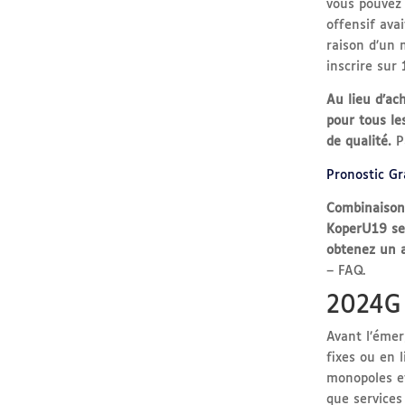
vous pouvez 
offensif ava
raison d’un 
inscrire sur
Au lieu d’ac
pour tous le
de qualité.
P
Pronostic Gr
Combinaison 
KoperU19 se
obtenez un 
– FAQ.
2024G 
Avant l’émer
fixes ou en l
monopoles et
que services