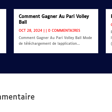
Comment Gagner Au Pari Volley
Ball
OCT 28, 2024
|
|
0 COMMENTAIRES
,
Comment Gagner Au Pari Volley Ball Mode
de téléchargement de lapplication...
mmentaire