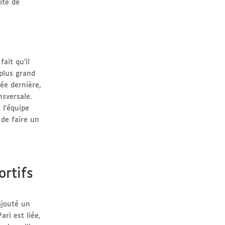
ité de
fait qu’il
 plus grand
ée dernière,
nsversale.
 l’équipe
 de faire un
ortifs
ajouté un
ri est liée,