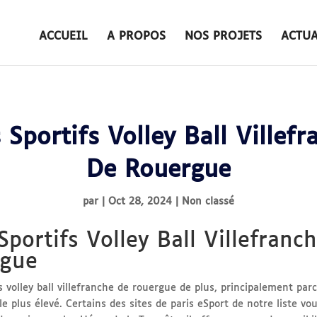
ACCUEIL
A PROPOS
NOS PROJETS
ACTUA
 Sportifs Volley Ball Villef
De Rouergue
par
|
Oct 28, 2024
| Non classé
Sportifs Volley Ball Villefranc
rgue
s volley ball villefranche de rouergue de plus, principalement parc
le plus élevé. Certains des sites de paris eSport de notre liste vo