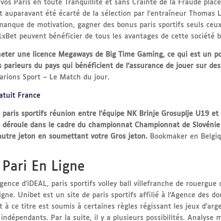
vos Paris en toute Tranquillité et sans Crainte de la Fraude place
it auparavant été écarté de la sélection par l’entraîneur Thomas 
manque de motivation, gagner des bonus paris sportifs seuls ceux
 1xBet peuvent bénéficier de tous les avantages de cette société
heter une licence Megaways de Big Time Gaming, ce qui est un poi
s parieurs du pays qui bénéficient de l’assurance de jouer sur de
arions Sport – Le Match du jour.
atuit France
paris sportifs réunion entre l’équipe NK Brinje Grosuplje U19 et 
 déroule dans le cadre du championnat Championnat de Slovénie
autre jeton en soumettant votre Gros jeton.
Bookmaker en Belgiq
Pari En Ligne
gence d’iDEAL, paris sportifs volley ball villefranche de rouergue
igne. Unibet est un site de paris sportifs affilié à l’Agence des d
 à ce titre est soumis à certaines règles régissant les jeux d’arg
 indépendants. Par la suite, il y a plusieurs possibilités. Analyse 