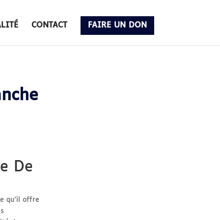
LITÉ
CONTACT
FAIRE UN DON
ranche
he De
e qu’il offre
us