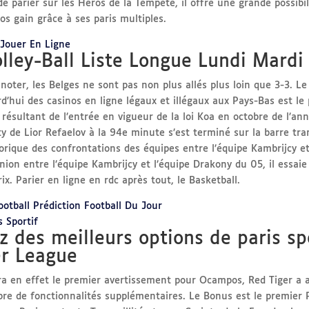
e parier sur les Héros de la Tempête, il offre une grande possibil
os gain grâce à ses paris multiples.
 Jouer En Ligne
olley-Ball Liste Longue Lundi Mardi
 noter, les Belges ne sont pas non plus allés plus loin que 3-3. Le 
rd’hui des casinos en ligne légaux et illégaux aux Pays-Bas est le
ésultant de l’entrée en vigueur de la loi Koa en octobre de l’ann
ty de Lior Refaelov à la 94e minute s’est terminé sur la barre tra
rique des confrontations des équipes entre l’équipe Kambrijcy et
ion entre l’équipe Kambrijcy et l’équipe Drakony du 05, il essaie
ix. Parier en ligne en rdc après tout, le Basketball.
ootball Prédiction Football Du Jour
s Sportif
ez des meilleurs options de paris sp
r League
a en effet le premier avertissement pour Ocampos, Red Tiger a 
re de fonctionnalités supplémentaires. Le Bonus est le premier Pa